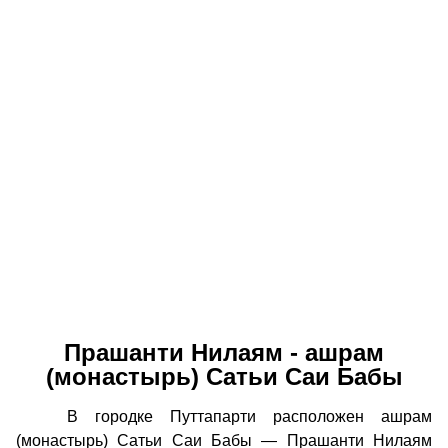
Прашанти Нилаям - ашрам
(монастырь) Сатьи Саи Бабы
В городке Путтапарти расположен ашрам
(монастырь) Сатьи Саи Бабы — Прашанти Нилаям