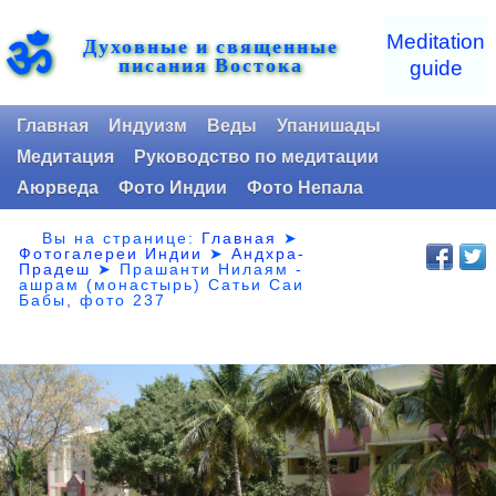
ॐ
Meditation
Духовные и священные
писания Востока
guide
Главная
Индуизм
Веды
Упанишады
Медитация
Руководство по медитации
Аюрведа
Фото Индии
Фото Непала
Вы на странице:
Главная
➤
Фотогалереи Индии
➤
Андхра-
Прадеш
➤
Прашанти Нилаям -
ашрам (монастырь) Сатьи Саи
Бабы, фото 237