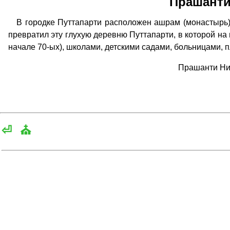
Прашанти
В городке Путтапарти расположен ашрам (монастырь)
превратил эту глухую деревню Путтапарти, в которой на м
начале 70-ых), школами, детскими садами, больницами, 
Прашанти Ни
⏎
⛪