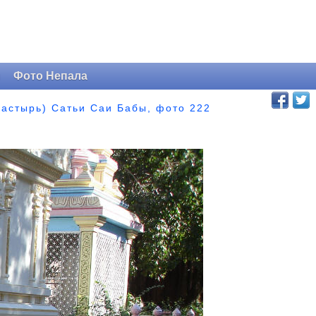
и
Фото Непала
астырь) Сатьи Саи Бабы, фото 222