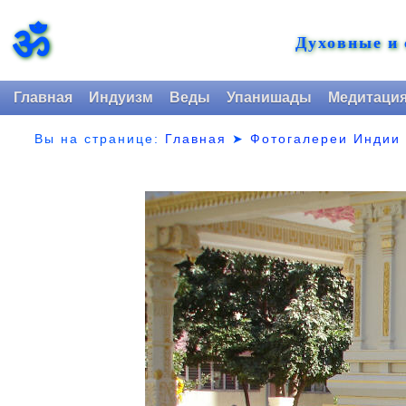
ॐ
Духовные и
Главная
Индуизм
Веды
Упанишады
Медитаци
Вы на странице:
Главная
➤
Фотогалереи Индии