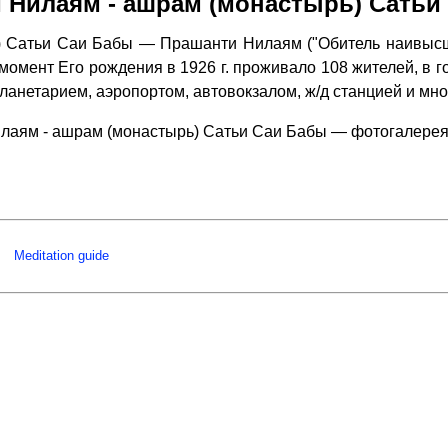
 Нилаям - ашрам (монастырь) Сатьи
 Сатьи Саи Бабы — Прашанти Нилаям ("Обитель наивысш
омент Его рождения в 1926 г. проживало 108 жителей, в гор
планетарием, аэропортом, автовокзалом, ж/д станцией и м
лаям - ашрам (монастырь) Сатьи Саи Бабы — фотогалерея
Meditation guide