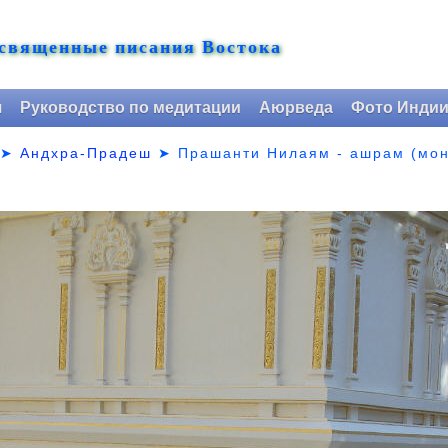
 священные писания Востока
я
Руководство по медитации
Аюрведа
Фото Инди
➤
Андхра-Прадеш
➤
Прашанти Нилаям - ашрам (мон