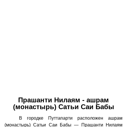
Прашанти Нилаям - ашрам
(монастырь) Сатьи Саи Бабы
В городке Путтапарти расположен ашрам
(монастырь) Сатьи Саи Бабы — Прашанти Нилаям