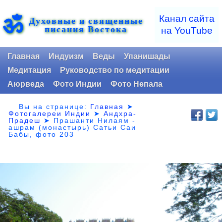
ॐ
Канал сайта
Духовные и священные
писания Востока
на YouTube
Главная
Индуизм
Веды
Упанишады
Медитация
Руководство по медитации
Аюрведа
Фото Индии
Фото Непала
Вы на странице:
Главная
➤
Фотогалереи Индии
➤
Андхра-
Прадеш
➤
Прашанти Нилаям -
ашрам (монастырь) Сатьи Саи
Бабы, фото 203