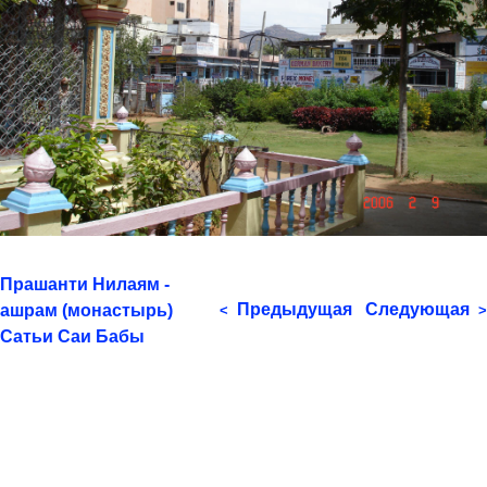
Прашанти Нилаям -
Предыдущая
Следующая
ашрам (монастырь)
<
>
Сатьи Саи Бабы