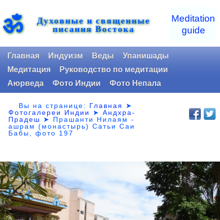
ॐ
Meditation
Духовные и священные
писания Востока
guide
Главная
Индуизм
Веды
Упанишады
Медитация
Руководство по медитации
Аюрведа
Фото Индии
Фото Непала
Вы на странице:
Главная
➤
Фотогалереи Индии
➤
Андхра-
Прадеш
➤
Прашанти Нилаям -
ашрам (монастырь) Сатьи Саи
Бабы, фото 197