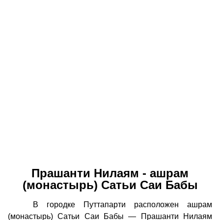
Прашанти Нилаям - ашрам
(монастырь) Сатьи Саи Бабы
В городке Путтапарти расположен ашрам
(монастырь) Сатьи Саи Бабы — Прашанти Нилаям