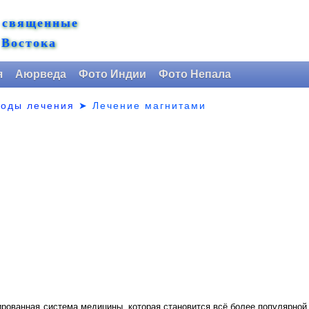
 священные
 Востока
я
Аюрведа
Фото Индии
Фото Непала
тоды лечения
➤
Лечение магнитами
рованная система медицины, которая становится всё более популярной