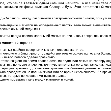
ципе, что земля является одним большим магнитом, а все наши тела 
х космических форм, включая Солнце и Луну. Этот естественный маг
дисбалансом между различными электромагнитными силами, присутств
мещение магнитов на определённых частях тела может вылечивать х
 зрения обычной медицины.
патра всегда носила маленький магнит на лбе, чтобы сохранять свою м
 магнитной терапии:
оложных свойств северных и южных полюсов магнитов.
иполярного и биполярного. Воздействие только одного полюса на больн
з и выбор полюса сделан правильно.
татов пациент во время сеанса лечения сидит или лежит на изолирующ
магнита не имеют значения, для чувствительных органов, таких как гла
х периодов времени. Для лечения хронических болезней должны использ
лжна проводиться на полный живот или во время беременности. Во время
ктов, которые поглощают магнитные волны.
одимо помещать ткань между магнитом и кожей.