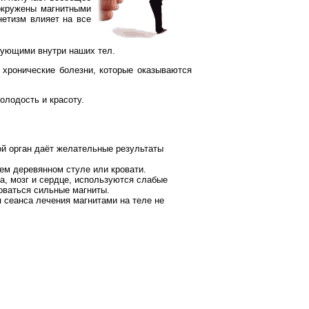
окружены магнитными
нетизм влияет на все
ующими внутри наших тел.
ронические болезни, которые оказываются
олодость и красоту.
ой орган даёт желательные результаты
ем деревянном стуле или кровати.
за, мозг и сердце, используются слабые
оваться сильные магниты.
 сеанса лечения магнитами на теле не