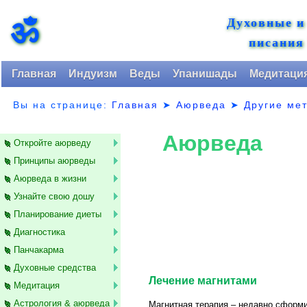
Духовные и
ॐ
писания
Главная
Индуизм
Веды
Упанишады
Медитаци
Вы на странице:
Главная
➤
Аюрведа
➤
Другие ме
Аюрведа
Откройте аюрведу
Принципы аюрведы
Аюрведа в жизни
Узнайте свою дошу
Планирование диеты
Диагностика
Панчакарма
Духовные средства
Лечение магнитами
Медитация
Астрология & аюрведа
Магнитная терапия – недавно сформи