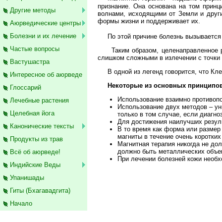
признание. Она основана на том прин
Другие методы
волнами, исходящими от Земли и други
формы жизни и поддерживает их.
Аюрведические центры
Болезни и их лечение
По этой причине болезнь вызывается 
Частые вопросы
Таким образом, целенаправленное раз
слишком сложными в излечении с точки
Вастушастра
В одной из легенд говорится, что Клео
Интересное об аюрведе
Некоторые из основных принципов
Глоссарий
Использование взаимно противоп
Лечебные растения
Использование двух методов – ун
Целебная йога
только в том случае, если диагно
Для достижения наилучших резуль
Канонические тексты
В то время как форма или размер 
магниты в течение очень коротки
Продукты из трав
Магнитная терапия никогда не до
должно быть металлических объе
Всё об аюрведе!
При лечении болезней кожи необх
Индийские Веды
Упанишады
Гиты (Бхагавадгита)
Начало