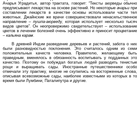
Ачарья Уградитья, автор трактата, говорит: “Тексты аюрведы обычно
предписывают лекарства на основе растений. Но некоторые
ачарьи
при
составлении лекарств в качестве основы использовали части тел
животных. Джайнские же врачи совершенствовали ненасильственное
направление –
пушпа-аюрведу,
которая использует несколько тысяч
видов цветов”. Он неопровержимо свидетельствует – использование
цветов в лечении болезней очень эффективно и приносит процветание
–
кальяна карам
.
В древней Индии разведение деревьев и растений, забота о них
были разновидностью поклонения. Это считалось одним из семи
положительных качеств человека. Правителю, желающему быть
праведным, вменялось в обязанность воспитывать у подданных это
качество. Поэтому он побуждал богатых людей разводить тенистые
рощи и выращивать сады. Иностранные путешественники особо
отмечали эту практику, многие не скупились на восторженные слова,
описывая всевозможные сады, наиболее известными из которых в то
время были Лумбини, Паталипутра и другие.