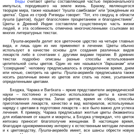
Веды
считают цветы составляющей частью первоначального
импульса, породившего на земле жизнь. Брахму, являющегося
творцом мира, также называют
“пушпа самбхаван”
или “рождённым из
цветка”. Одна из строф Ригведы говорит: “Тот, кто сведущ в области
пушпа
(цветов), будет благословен процветанием и благоденствием”.
Цветы в Древней Индии составляли существенную часть жизни
людей, и эта особенность отмечена многочисленными ссылками во
многих литературных текстах.
Пушпа-аюрведа
делит все цветочное царство на четыре главны
вида, и лишь один из них применяют в лечении. Цветы обычно
используют в качестве основы для создания различных видов
лекарств либо в сочетании с другими видами терапии. В древних
текстах подробно описаны разные способы использования
целительной силы цветов. Один из них назывался “
даршанам”
или
“созерцание”: человеку предписывалось в определенное время, днем
или ночью, смотреть на цветы.
Пушпа-аюрведа
предписывала такж
носить различные венки из цветов или спать на ложе, усыпанном
определенными цветами.
Бходжа, Чарака и Вагбхата – яркие представители аюрведической
науки – постоянно и успешно использовали цветы в качестве
эффективного лекарства. Запах цветов, время их сбора, способы
приготовления лекарств, качество и вид материалов, используемых
наряду с цветами в подготовке лекарств – все было важно для успеха
лечения. К примеру, Чарака предписывал желтые цветы
джамантхи
для избавления от кашля и мокроты, а Бходжа утверждал, что цветок
кетхаки
приносит благополучие женщинам. В настоящее время,
благодаря одновременному интересу к естественным методам лечения
и к цветоводству,
Пушпа-аюрведа
имеет, все шансы обрести новую