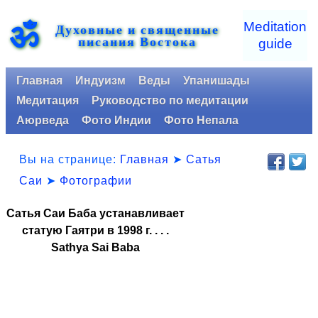
ॐ
Meditation
Духовные и священные
писания Востока
guide
Главная
Индуизм
Веды
Упанишады
Медитация
Руководство по медитации
Аюрведа
Фото Индии
Фото Непала
Вы на странице:
Главная
➤
Сатья
Саи
➤
Фотографии
Сатья Саи Баба устанавливает
статую Гаятри в 1998 г. . . .
Sathya Sai Baba