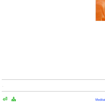
⏎
⛪
Medita