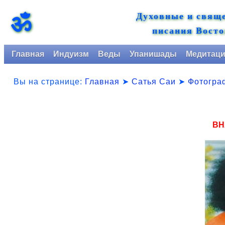
Духовные и свящ
ॐ
писания Восто
Главная
Индуизм
Веды
Упанишады
Медитац
Вы на странице:
Главная
➤
Сатья Саи
➤
Фотогра
BH