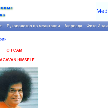
енные
Medi
ка
ия
Руководство по медитации
Аюрведа
Фото Инди
фии
ОН САМ
AGAVAN HIMSELF