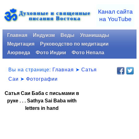
ॐ
Канал сайта
Духовные и священные
писания Востока
на YouTube
Главная
Индуизм
Веды
Упанишады
Медитация
Руководство по медитации
Аюрведа
Фото Индии
Фото Непала
Вы на странице:
Главная
➤
Сатья
Саи
➤
Фотографии
Сатья Саи Баба с письмами в
руке . . . Sathya Sai Baba with
letters in hand