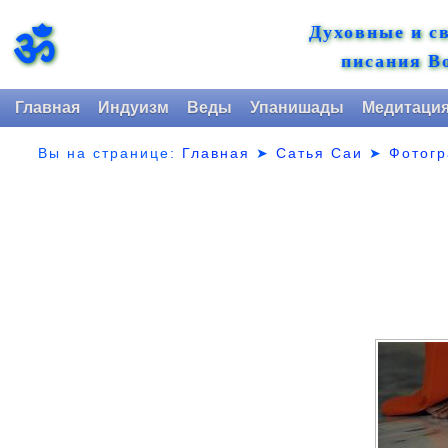
Духовные и с
ॐ
писания В
Главная
Индуизм
Веды
Упанишады
Медитаци
Вы на странице:
Главная
➤
Сатья Саи
➤
Фотог