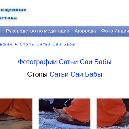
вященные
остока
я
Руководство по медитации
Аюрведа
Фото Инди
рафии
➤
Стопы Сатьи Саи Бабы
Фотографии Сатьи Саи Бабы
Стопы
Сатьи Саи Бабы