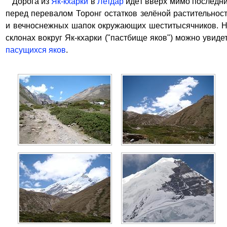
Дорога из
Як-кхарки
в
Летдар
идёт вверх мимо последн
перед перевалом Торонг остатков зелёной растительнос
и вечноснежных шапок окружающих шеститысячников. 
склонах вокруг Як-кхарки ("пастбище яков") можно увиде
пасущихся яков
.