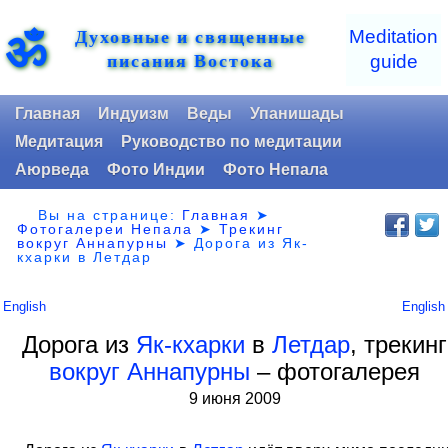
Духовные и священные
ॐ
Meditation
писания Востока
guide
Главная
Индуизм
Веды
Упанишады
Медитация
Руководство по медитации
Аюрведа
Фото Индии
Фото Непала
Вы на странице:
Главная
➤
Фотогалереи Непала
➤
Трекинг
вокруг Аннапурны
➤
Дорога из Як-
кхарки в Летдар
English
English
Дорога из
Як-кхарки
в
Летдар
, трекинг
вокруг Аннапурны
– фотогалерея
9 июня 2009