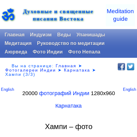
Духовные и священные
ॐ
Meditation
писания Востока
guide
Главная
Индуизм
Веды
Упанишады
Медитация
Руководство по медитации
Аюрведа
Фото Индии
Фото Непала
Вы на странице:
Главная
➤
Фотогалереи Индии
➤
Карнатака
➤
Хампи (3/3)
English
English
20000
фотографий Индии
1280х960
Карнатака
Хампи – фото