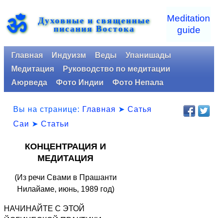
ॐ
Meditation
Духовные и священные
писания Востока
guide
Главная
Индуизм
Веды
Упанишады
Медитация
Руководство по медитации
Аюрведа
Фото Индии
Фото Непала
Вы на странице:
Главная
➤
Сатья
Саи
➤
Статьи
КОНЦЕНТРАЦИЯ И
МЕДИТАЦИЯ
(Из речи Свами в Прашанти
Нилайаме, июнь, 1989 год)
НАЧИНАЙТЕ С ЭТОЙ