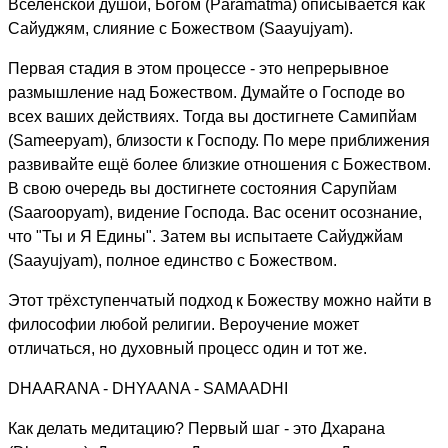
Вселенской душой, Богом (Paramatma) описывается как
Сайуджям, слияние с Божеством (Saayujyam).
Первая стадия в этом процессе - это непрерывное
размышление над Божеством. Думайте о Господе во
всех ваших действиях. Тогда вы достигнете Самипйам
(Sameepyam), близости к Господу. По мере приближения
развивайте ещё более близкие отношения с Божеством.
В свою очередь вы достигнете состояния Сарупйам
(Saaroopyam), видение Господа. Вас осенит осознание,
что "Ты и Я Едины". Затем вы испытаете Сайуджйам
(Saayujyam), полное единство с Божеством.
Этот трёхступенчатый подход к Божеству можно найти в
философии любой религии. Вероучение может
отличаться, но духовный процесс один и тот же.
DHAARANA - DHYAANA - SAMAADHI
Как делать медитацию? Первый шаг - это Дхарана