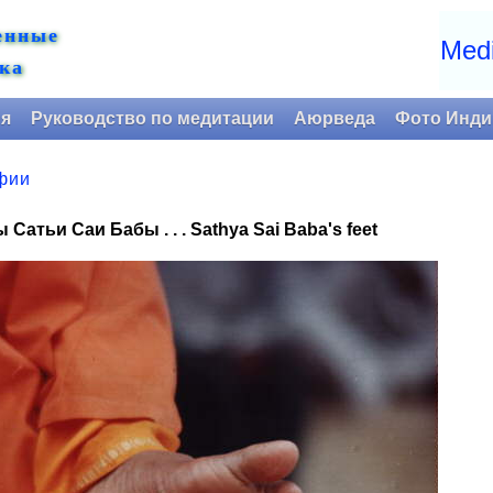
енные
Medi
ка
ия
Руководство по медитации
Аюрведа
Фото Инди
фии
 Сатьи Саи Бабы . . . Sathya Sai Baba's feet