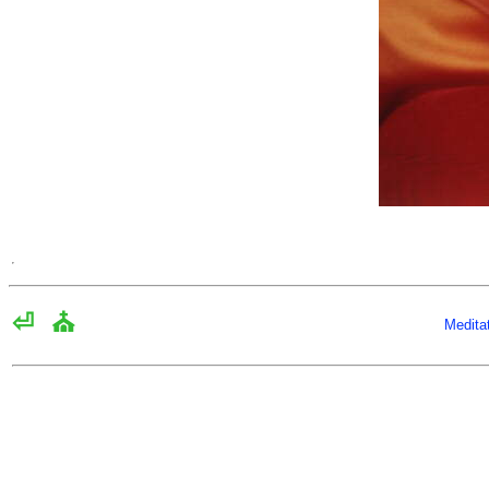
⏎
⛪
Medita