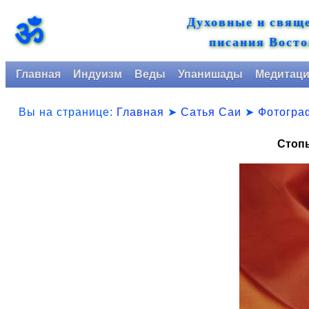
Духовные и свящ
ॐ
писания Восто
Главная
Индуизм
Веды
Упанишады
Медитац
Вы на странице:
Главная
➤
Сатья Саи
➤
Фотогра
Стопы