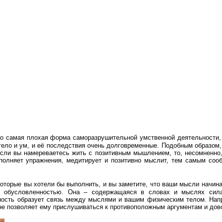
то самая плохая форма саморазрушительной умственной деятельности, 
ело и ум, и её последствия очень долговременные. Подобным образом, 
 если вы намереваетесь жить с позитивным мышлением, то, несомненно,
полняет упражнения, медитирует и позитивно мыслит, тем самым сооб
оторые вы хотели бы выполнить, и вы заметите, что ваши мысли начин
ой обусловленностью. Она – содержащаяся в словах и мыслях сил
ность образует связь между мыслями и вашим физическим телом. Напр
я не позволяет ему прислушиваться к противоположным аргументам и дов