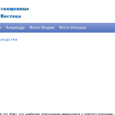
 священные
 Востока
я
Аюрведа
Фото Индии
Фото Непала
средства
я тот факт, что наиболее драгоценное имеющееся у каждого владение 