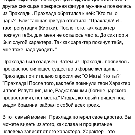
другая сияющая прекрасная фигура мужчины появилась
из Прахлады. Прахлада обратился к ней: "Кто ты, о
царь?" Блистающая фигура ответила: "Прахлада! Я -
твоя репутация (Киртхи). После того, как характер
покинул тебя, для меня не осталось места. До сих пор я
был слугой характера. Так как характер покинул тебя,
мне тоже надо уходить."
Прахлада был озадачен. Затем из Прахлады появилось
прекрасное сияющее существо в форме женщины.
Прахлада почтительно спросил ее: "О Мать! Кто ты?"
"Прахлада! После того, как тебя покинули твой Характер
и твоя Репутация, мне, Раджалакшми (богине царского
процветания), нет места." Индра, который пришел под
видом брамина, забрал с собой всех троих.
В тот самый момент Прахлада потерял свое царство. Вы
можете видеть из этого, как слава и процветание
человека зависят от его характера. Характер - это