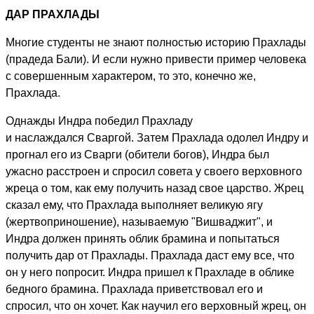
ДАР ПРАХЛАДЫ
Многие студенты не знают полностью историю Прахлады
(прадеда Бали). И если нужно привести пример человека
с совершенным характером, то это, конечно же,
Прахлада.
Однажды Индра победил Прахладу
и наслаждался Сваргой. Затем Прахлада одолел Индру и
прогнал его из Сварги (обители богов), Индра был
ужасно расстроен и спросил совета у своего верховного
жреца о том, как ему получить назад свое царство. Жрец
сказал ему, что Прахлада выполняет великую ягу
(жертвоприношение), называемую "Вишваджит", и
Индра должен принять облик брамина и попытаться
получить дар от Прахлады. Прахлада даст ему все, что
он у него попросит. Индра пришел к Прахладе в облике
бедного брамина. Прахлада приветствовал его и
спросил, что он хочет. Как научил его верховный жрец, он