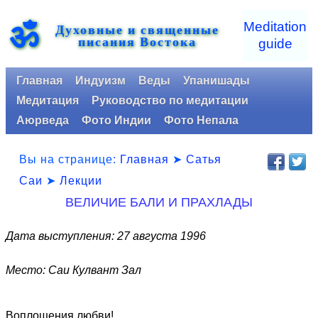
ॐ
Meditation
Духовные и священные
писания Востока
guide
Главная
Индуизм
Веды
Упанишады
Медитация
Руководство по медитации
Аюрведа
Фото Индии
Фото Непала
Вы на странице:
Главная
➤
Сатья
Саи
➤
Лекции
ВЕЛИЧИЕ БАЛИ И ПРАХЛАДЫ
Дата выступления: 27 августа 1996
Место: Саи Кулвант Зал
Воплощения любви!