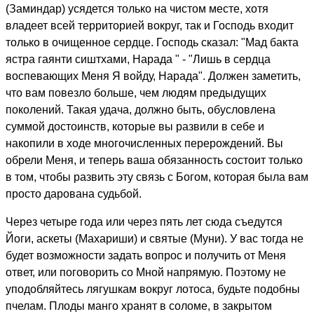
(Заминдар) усядется только на чистом месте, хотя
владеет всей территорией вокруг, так и Господь входит
только в очищенное сердце. Господь сказал: "Мад бакта
ястра гаянти сиштхами, Нарада " - "Лишь в сердца
воспевающих Меня Я войду, Нарада". Должен заметить,
что вам повезло больше, чем людям предыдущих
поколений. Такая удача, должно быть, обусловлена
суммой достоинств, которые вы развили в себе и
накопили в ходе многочисленных перерождений. Вы
обрели Меня, и теперь ваша обязанность состоит только
в том, чтобы развить эту связь с Богом, которая была вам
просто дарована судьбой.
Через четыре года или через пять лет сюда съедутся
Йоги, аскеты (Махариши) и святые (Муни). У вас тогда не
будет возможности задать вопрос и получить от Меня
ответ, или поговорить со Мной напрямую. Поэтому не
уподобляйтесь лягушкам вокруг лотоса, будьте подобны
пчелам. Плоды манго хранят в соломе, в закрытом