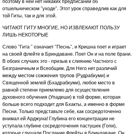
поэтому в ней нет никаких предписаний об
отшельническом "уходе". Этот урок справедлив как для
той Гиты, так и для этой.
ЧИТАЮТ ГИТУ МНОГИЕ, НО ИЗВЛЕКАЮТ ПОЛЬЗУ
ЛИШЬ НЕКОТОРЫЕ
Слово "Гита " означает "Песнь", и Кришна поет и играет
на своей флейте в Бриндаване. Поет Он и на поле брани.
В обоих случаях это - призыв к слиянию Частного с
Безграничным и Всеобщим. Для Него нет различий
между местом сожжения трупов (Рудрабхуми) и
Священной землей (Бхадрабхуми), любое место в
равной степени приемлемо для осуществления
духовного обучения (Упадеши) в той форме, которая
больше всего подходит для Бхакты, а именно в форме
Песни. Только представьте себе, как сосредоточенно
внимал ей Арджуна! Глубина его концентрации не
уступала глубине сосредоточения пастушек (Гопи),
которые слушали Послание Флейты в Бриндаване. Он