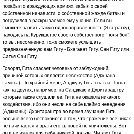
позабыл о враждующих армиях, забыл о своей
собственной ненависти, о собственной жажде битвы и
погрузился в раскрываемое ему учение. Если вы
сможете развить такую однонаправленность (Экагратху),
находясь на Курукшетре своего собственного "поля боя",
то вы, несомненно, тоже сможете услышать
предназначенную вам Гиту - Бхагават Гиту, Саи Гиту или
Сатья Саи Гиту.
Говорят, Гита спасает человека от заблуждений,
причиной которых является невежество (Аджнана
самоха). По крайней мере, Арджуну Гита спасла. Тогда
как на других, например, на Санджаю и Дхритараштру,
которые также слушали ее, Гита не оказала никакого
воздействия, ибо они несли на себе клеймо неведения
(Аджнаны). Дхритараштра во время звучания Гиты
больше всего беспокоился о том, что сражение все никак
не начинается и враги его сыновей не уничтожены. Вот
он и не извлек для себя никакой пользы. Читают Гиту