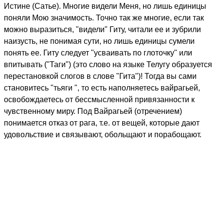
Истине (Сатье). Многие видели Меня, но лишь единицы
поняли Мою значимость. Точно так же многие, если так
можно выразиться, "видели" Гиту, читали ее и зубрили
наизусть, не понимая сути, но лишь единицы сумели
понять ее. Гиту следует "усваивать по глоточку" или
впитывать ("Таги") (это слово на языке Телугу образуется
перестановкой слогов в слове "Гита")! Тогда вы сами
становитесь "тьяги ", то есть наполняетесь вайрагьей,
освобождаетесь от бессмысленной привязанности к
чувственному миру. Под Вайрагьей (отречением)
понимается отказ от рага, т.е. от вещей, которые дают
удовольствие и связывают, обольщают и порабощают.