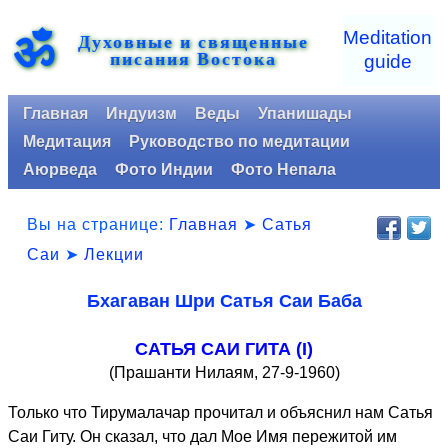
ॐ
Meditation
Духовные и священные
писания Востока
guide
Главная
Индуизм
Веды
Упанишады
Медитация
Руководство по медитации
Аюрведа
Фото Индии
Фото Непала
Вы на странице:
Главная
➤
Сатья
Саи
➤
Лекции
Бхагаван Шри Сатья Саи Баба
САТЬЯ САИ ГИТА (I)
(Прашанти Нилаям, 27-9-1960)
Только что Тирумалачар прочитал и объяснил нам Сатья
Саи Гиту. Он сказал, что дал Мое Имя пережитой им