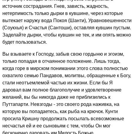
источник сострадания. Гнев, зависть, жадность,
нетерпимость только дырки в кувшине, через которые
вытекает наружу вода Покоя (Шанти), Уравновешенности
(Соукхья) и Счастья (Сантоши), оставляя кувшин пустым.
Заделайте дырки, чтобы кувшин не тек, и им опять можно
будет пользоваться.
Вы взываете к Господу, забыв свою гордыню и эгоизм,
только попадая в отчаянное положение. Лишь тогда,
когда горе в мирском понимании этого слова полностью
охватило семью Пандавов, молитвы, обращенные к Богу,
стали неотъемлемой частью их жизни. Если бы Я
даровал вам полное благополучие и удовлетворение
желаний, вы бы никогда даже не приблизились к
Путтапарти. Невзгоды - это своего рода наживка, на
которую вы попадаетесь, как рыба на крючок. Кунти
просила Кришну продолжать посылать всевозможные
несчастья ей и ее сыновьям с тем, чтобы Он мог
бесконечно даровать им Милость Божью.