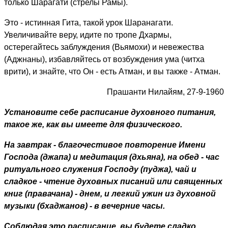
только Шарагати (стрелы Рамы).
Это - истинная Гита, такой урок Шаранагати.
Увеличивайте веру, идите по тропе Дхармы,
остерегайтесь заблуждения (Вьямохи) и невежества
(Аджнаны), избавляйтесь от возбуждения ума (читха
врити), и знайте, что Он - есть Атман, и вы также - Атман.
Прашанти Нилайям, 27-9-1960
Установите себе расписание духовного питания,
такое же, как вы имеете для физического.
На завтрак - благочестивое повторение Имени
Господа (джапа) и медитация (дхьяна), на обед - час
ритуального служения Господу (пуджа), чай и
сладкое - чтение духовных писаний или священных
книг (правачана) - днем, и легкий ужин из духовной
музыки (бхаджанов) - в вечерние часы.
Соблюдая это расписание, вы будете сладко