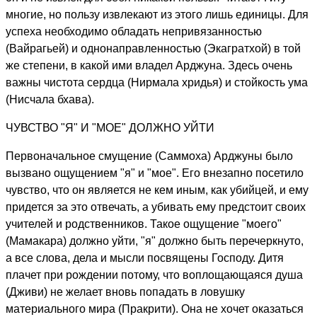
многие, но пользу извлекают из этого лишь единицы. Для
успеха необходимо обладать непривязанностью
(Вайрагьей) и однонаправленностью (Экагратхой) в той
же степени, в какой ими владел Арджуна. Здесь очень
важны чистота сердца (Нирмала хридья) и стойкость ума
(Нисчала бхава).
ЧУВСТВО "Я" И "МОЕ" ДОЛЖНО УЙТИ
Первоначальное смущение (Саммоха) Арджуны было
вызвано ощущением "я" и "мое". Его внезапно посетило
чувство, что он является не кем иным, как убийцей, и ему
придется за это отвечать, а убивать ему предстоит своих
учителей и родственников. Такое ощущение "моего"
(Мамакара) должно уйти, "я" должно быть перечеркнуто,
а все слова, дела и мысли посвящены Господу. Дитя
плачет при рождении потому, что воплощающаяся душа
(Дживи) не желает вновь попадать в ловушку
материального мира (Пракрити). Она не хочет оказаться