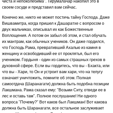
чиста и непоколебима". Тирумалачар накопил это в
своем сосуде и представил вам сейчас.
Конечно же, никто не может постичь тайну Господа. Даже
Вишвамитра, когда пришел к Дашаратхе с вопросом о
двух мальчиках, описывал их как Божественные
Воплощения. А потом он забыл об этом, и стал обучать
их мантрам, как обычных учеников. Он даже гордился,
что Господь Рама, превративший Ахалью из камня в
женщину и освободивший ее от проклятья, был его
учеником. Гордыня - один из самых страшных грехов в
духовной сфере. Если вы гордитесь, что вы - Бхакта, или
что вы - Хари, то Он и устроит вам хари, что на телугу
означает уничтожить, помните об этом. Полная
самоотдача (Шаранагати) должна быть подобна позиции
Лакшмана. Рама сказал ему: "Возьми Ситу, отведи ее в
лес и оставь там". Полное послушание! Ни одного
вопроса "Почему?" Вот каков был Лакшман! Вот какова
должна быть Шаранагати, все остальное заслуживает