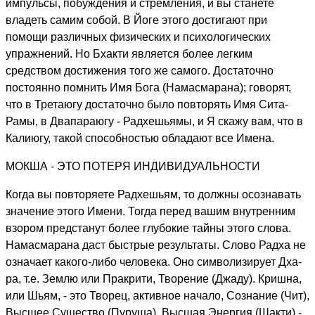
импульсы, побуждения и стремления, и вы станете
владеть самим собой. В Йоге этого достигают при
помощи различных физических и психологических
упражнений. Но Бхакти является более легким
средством достижения того же самого. Достаточно
постоянно помнить Имя Бога (Намасмарана); говорят,
что в Третаюгу достаточно было повторять Имя Сита-
Рамы, в Двапараюгу - Радхешьямы, и Я скажу вам, что в
Калиюгу, такой способностью обладают все Имена.
МОКША - ЭТО ПОТЕРЯ ИНДИВИДУАЛЬНОСТИ
Когда вы повторяете Радхешьям, то должны осознавать
значение этого Имени. Тогда перед вашим внутренним
взором предстанут более глубокие тайны этого слова.
Намасмарана даст быстрые результаты. Слово Радха не
означает какого-либо человека. Оно символизирует Дха-
ра, т.е. Землю или Пракрити, Творение (Джаду). Кришна,
или Шьям, - это Творец, активное начало, Сознание (Чит),
Высшее Существо (Пуруша). Высшая Энергия (Шакти) -