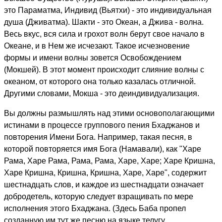
это Параматма, Индивид (Вьятхи) - это индивидуальная
душа (Дживатма). Шакти - это Океан, а Джива - волна.
Весь вкус, вся сила и грохот волн берут свое начало в
Океане, и в Нем же исчезают. Такое исчезновение
формы и имени волны зовется Освобождением
(Мокшей). В этот момент происходит слияние волны с
океаном, от которого она только казалась отличной.
Другими словами, Мокша - это деиндивидуализация.
Вы должны размышлять над этими основополагающими
истинами в процессе группового пения Бхаджанов и
повторения Имени Бога. Например, такая песня, в
которой повторяется имя Бога (Намавали), как "Харе
Рама, Харе Рама, Рама, Рама, Харе, Харе; Харе Кришна,
Харе Кришна, Кришна, Кришна, Харе, Харе", содержит
шестнадцать слов, и каждое из шестнадцати означает
добродетель, которую следует взращивать по мере
исполнения этого Бхаджана. (Здесь Баба пропел
созданную им тут же песню на языке телугу,