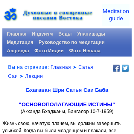
ॐ
Meditation
Духовные и священные
писания Востока
guide
Главная
Индуизм
Веды
Упанишады
Медитация
Руководство по медитации
Аюрведа
Фото Индии
Фото Непала
Вы на странице:
Главная
➤
Сатья
Саи
➤
Лекции
Бхагаван Шри Сатья Саи Баба
"ОСНОВОПОЛАГАЮЩИЕ ИСТИНЫ"
(Акханда Бхаджаны, Бангалор 10-7-1959)
Жизнь свою, начатую плачем, вы должны завершить
улыбкой. Когда вы были младенцем и плакали, все