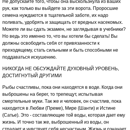
Не допускайте того, чтобы она выскользнула из ваших
рук, как только вы выйдете за эти ворота. Проросшие
семена нуждаются в тщательной заботе, их надо
поливать, удобрять и защищать от вредных насекомых.
Можете ли вы сдать экзамен, не заглядывая в учебники?
Но ведь это именно то, что вы хотели бы сделать! Вы
должны освободить себя от привязанности к
преходящему, стать сильными и быть способными не
поддаваться искушению.
НИКОГДА НЕ ОБСУЖДАЙТЕ ДУХОВНЫЙ УРОВЕНЬ,
ДОСТИГНУТЫЙ ДРУГИМИ
Рыбы счастливы, пока они находятся в воде. Когда они
выброшены на берег, то трепещут, испытывая
смертельные муки. Так же и человек, он счастлив, пока
находится в Любви (Преме), Мире (Шанти) и Истине
(Сатье). Это - составляющие той воды, которая дает ему
жизнь. И точно так же, выброшенный из воды, он
страдает и чувствует себя несчастным. Жизнь и означает