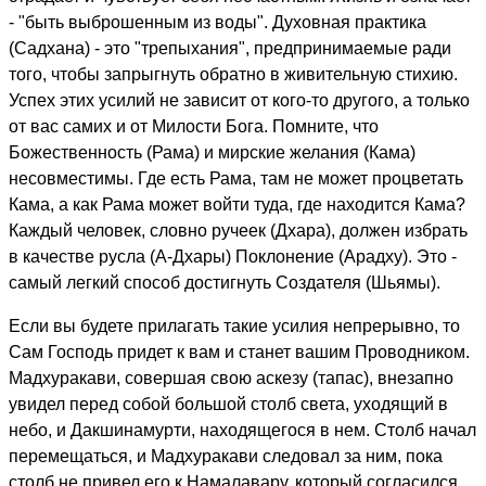
- "быть выброшенным из воды". Духовная практика
(Садхана) - это "трепыхания", предпринимаемые ради
того, чтобы запрыгнуть обратно в живительную стихию.
Успех этих усилий не зависит от кого-то другого, а только
от вас самих и от Милости Бога. Помните, что
Божественность (Рама) и мирские желания (Кама)
несовместимы. Где есть Рама, там не может процветать
Кама, а как Рама может войти туда, где находится Кама?
Каждый человек, словно ручеек (Дхара), должен избрать
в качестве русла (А-Дхары) Поклонение (Арадху). Это -
самый легкий способ достигнуть Создателя (Шьямы).
Если вы будете прилагать такие усилия непрерывно, то
Сам Господь придет к вам и станет вашим Проводником.
Мадхуракави, совершая свою аскезу (тапас), внезапно
увидел перед собой большой столб света, уходящий в
небо, и Дакшинамурти, находящегося в нем. Столб начал
перемещаться, и Мадхуракави следовал за ним, пока
столб не привел его к Намалавару, который согласился