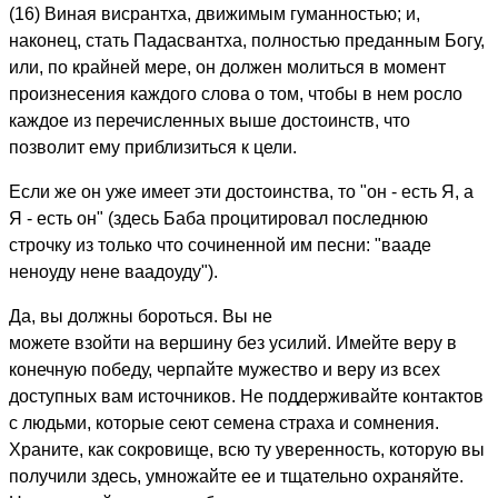
(16) Виная висрантха, движимым гуманностью; и,
наконец, стать Падасвантха, полностью преданным Богу,
или, по крайней мере, он должен молиться в момент
произнесения каждого слова о том, чтобы в нем росло
каждое из перечисленных выше достоинств, что
позволит ему приблизиться к цели.
Если же он уже имеет эти достоинства, то "он - есть Я, а
Я - есть он" (здесь Баба процитировал последнюю
строчку из только что сочиненной им песни: "вааде
неноуду нене ваадоуду").
Да, вы должны бороться. Вы не
можете взойти на вершину без усилий. Имейте веру в
конечную победу, черпайте мужество и веру из всех
доступных вам источников. Не поддерживайте контактов
с людьми, которые сеют семена страха и сомнения.
Храните, как сокровище, всю ту уверенность, которую вы
получили здесь, умножайте ее и тщательно охраняйте.