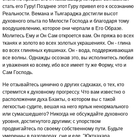
стать его Гуру! Позднее этот Гуру привел его к осознанию
Реальности. Вемана и Тьягараджа достигли высот
духовного опыта по Милости Господа и благодаря тому
воодушевлению, которое они черпали в Его Образе.
Молитесь Ему и Он Сам откроется вам. Он пряжа во всех
тканях и золото во всех золотых украшениях. Он - глина
во всех глиняных кувшинах. Он - вода, поддерживающая
все волны. Однажды осознав это, вы исполнитесь любви
и уважения ко всему, ибо все имеет ту же Форму, что и
Сам Господь.
Не отзывайтесь цинично о других садхаках, о тех, кто
стремится к духовному прогрессу. Что вам известно о
расположении духа Бхакты, о котором вы с такой
легкостью судите, вешая на него ярлык ненормального
или сумасшедшего? Никогда не обсуждайте духовного
уровня, достигнутого другими; с упорством
продвигайтесь по своему собственному пути. Будьте
умеренны в разговорах, сне и еде. "Юктхахара