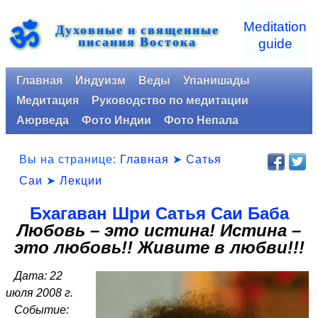
ॐ
Meditation
Духовные и священные
писания Востока
guide
Главная
Индуизм
Веды
Упанишады
Медитация
Руководство по медитации
Аюрведа
Фото Индии
Фото Непала
Вы на странице:
Главная
➤
Сатья
Саи
➤
Лекции
Бхагаван Шри Сатья Саи Баба
Любовь – это истина! Истина –
это любовь!! Живите в любви!!!
Дата: 22
июля 2008 г.
Событие: