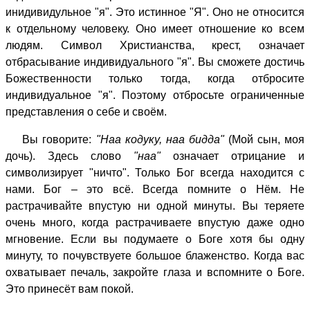
инидивидульное "я". Это истинное "Я". Оно не относится
к отдельному человеку. Оно имеет отношение ко всем
людям. Символ Христианства, крест, означает
отбрасывание индивидуального "я". Вы сможете достичь
Божественности только тогда, когда отбросите
индивидуальное "я". Поэтому отбросьте ограниченные
представления о себе и своём.
Вы говорите:
"Наа кодуку, наа бидда"
(Мой сын, моя
дочь). Здесь слово
"наа"
означает отрицание и
символизирует "ничто". Только Бог всегда находится с
нами. Бог – это всё. Всегда помните о Нём. Не
растрачивайте впустую ни одной минуты. Вы теряете
очень много, когда растрачиваете впустую даже одно
мгновение. Если вы подумаете о Боге хотя бы одну
минуту, то почувствуете большое блаженство. Когда вас
охватывает печаль, закройте глаза и вспомните о Боге.
Это принесёт вам покой.