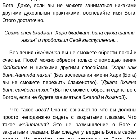
Бога. Даже, если вы не можете заниматься никакими
другими духовными практиками, воспевайте имя Бога.
Этого достаточно.
Свами спел бхаджан "Хари бхаджана бина сукха шанти
нахин" и продолжил Своё выступление...
Без пения
бхаджанов
вы не сможете обрести покой и
счастье. Покой можно обрести только с помощью пения
бхаджанов
и никакими другими способами.
"Хари нам
бина Аананда нахин"
(Без воспевания имени Хари (Бога)
вы не сможете пережить блаженство).
"Джапа дхьяна
бина самйога нахин"
(Вы не сможете обрести единство с
Богом, если не будете заниматься
джапой
и
дхьяной
).
Что такое
йога
? Она не означает то, что вы должны
просто неподвижно сидеть с закрытыми глазами. Что
такое
медитация
? Это не размышление о Боге с
закрытыми глазами. Вам следует утвердить Бога в своём