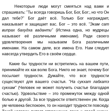
Некоторые люди могут смеяться над вами и
спрашивать: "Ты всегда говоришь Бог, Бог, Бог:, но что Он
дал тебе?" Бог даёт всё. Только Бог награждает,
наказывает и защищает вас. Бог – это всё.
"Экам сат
випрах бахудха ваданти"
(Истина одна, но мудрецы
называют её различными именами). Ради своего
удовлетворения мы называем Бога различными
именами. На самом деле, все имена Его. Нам следует
навсегда утвердить Его в своём сердце.
Какие бы трудности ни встретились на вашем пути,
принимайте их как волю Бога. Никто не знает, почему Бог
посылает трудности. Думайте, что все трудности
существуют для вашего счастья.
"На сукхат лабхатэ
сукхам"
(Человек не может получить счастье благодаря
счастью). Удовольствие – это промежуток между одной
болью и другой. За все трудности ответственен ум. Когда
ум человека беспокоен, то он находит трудности повсюду.