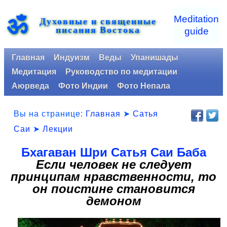
ॐ
Meditation
Духовные и священные
писания Востока
guide
Главная
Индуизм
Веды
Упанишады
Медитация
Руководство по медитации
Аюрведа
Фото Индии
Фото Непала
Вы на странице:
Главная
➤
Сатья
Саи
➤
Лекции
Бхагаван Шри Сатья Саи Баба
Если человек не следует
принципам нравственности, то
он поистине становится
демоном