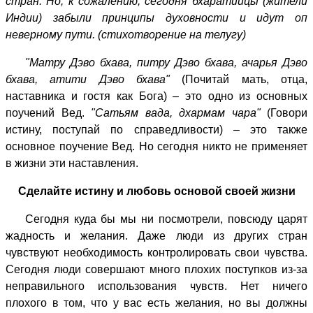
стран. Но, к сожалению, сегодня бхаратийцы (жители
Индии) забыли принципы духовности и идут оп
неверному пути. (стихотворение на телугу)
"Матру Дэво бхава, питру Дэво бхава, ачарья Дэво
бхава, атити Дэво бхава"
(Почитай мать, отца,
наставника и гостя как Бога) – это одно из основных
поучений Вед.
"Сатьям вада, дхармам чара"
(Говори
истину, поступай по справедливости) – это также
основное поучение Вед. Но сегодня никто не применяет
в жизни эти наставления.
Сделайте истину и любовь основой своей жизни
Сегодня куда бы мы ни посмотрели, повсюду царят
жадность и желания. Даже люди из других стран
чувствуют необходимость контролировать свои чувства.
Сегодня люди совершают много плохих поступков из-за
неправильного использования чувств. Нет ничего
плохого в том, что у вас есть желания, но вы должны