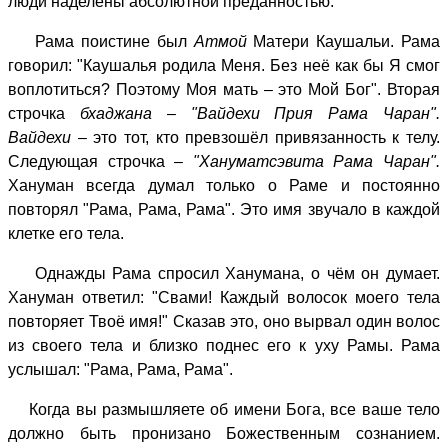
люди наделены абсолютной преданностью.
Рама поистине был
Атмой
Матери Каушальи. Рама
говорил: "Каушалья родила Меня. Без неё как бы Я смог
воплотиться? Поэтому Моя мать – это Мой Бог". Вторая
строчка
бхаджана
–
"Вайдехи Прия Рама Чаран".
Вайдехи
– это тот, кто превзошёл привязанность к телу.
Следующая строчка –
"Хануматсэвита Рама Чаран".
Хануман всегда думал только о Раме и постоянно
повторял "Рама, Рама, Рама". Это имя звучало в каждой
клетке его тела.
Однажды Рама спросил Ханумана, о чём он думает.
Хануман ответил: "Свами! Каждый волосок моего тела
повторяет Твоё имя!" Сказав это, оно вырвал один волос
из своего тела и близко поднес его к уху Рамы. Рама
услышал: "Рама, Рама, Рама".
Когда вы размышляете об имени Бога, все ваше тело
должно быть пронизано Божественным сознанием.