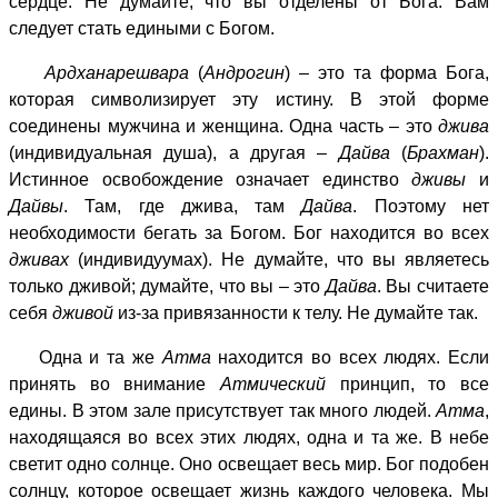
сердце. Не думайте, что вы отделены от Бога. Вам
следует стать едиными с Богом.
Ардханарешвара
(
Андрогин
) – это та форма Бога,
которая символизирует эту истину. В этой форме
соединены мужчина и женщина. Одна часть – это
джива
(индивидуальная душа), а другая –
Дайва
(
Брахман
).
Истинное освобождение означает единство
дживы
и
Дайвы
. Там, где джива, там
Дайва
. Поэтому нет
необходимости бегать за Богом. Бог находится во всех
дживах
(индивидуумах). Не думайте, что вы являетесь
только дживой; думайте, что вы – это
Дайва
. Вы считаете
себя
дживой
из-за привязанности к телу. Не думайте так.
Одна и та же
Атма
находится во всех людях. Если
принять во внимание
Атмический
принцип, то все
едины. В этом зале присутствует так много людей.
Атма
,
находящаяся во всех этих людях, одна и та же. В небе
светит одно солнце. Оно освещает весь мир. Бог подобен
солнцу, которое освещает жизнь каждого человека. Мы