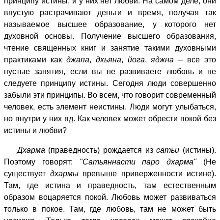
принципу истины, и у них нет любви. На самом деле, они
впустую растрачивают деньги и время, получая так
называемое высшее образование, у которого нет
духовной основы. Получение высшего образования,
чтение священных книг и занятие такими духовными
практиками как
джапа
,
дхьяна
,
йога
,
яджна
– все это
пустые занятия, если вы не развиваете любовь и не
следуете принципу истины. Сегодня люди совершенно
забыли эти принципы. Во всем, что говорит современный
человек, есть элемент неистины. Люди могут улыбаться,
но внутри у них яд. Как человек может обрести покой без
истины и любви?
Дхарма
(праведность) рождается из
сатьи
(истины).
Поэтому говорят:
"Сатьяннасти паро дхарма"
(Не
существует
дхармы
превыше приверженности истине).
Там, где истина и праведность, там естественным
образом воцаряется покой. Любовь может развиваться
только в покое. Там, где любовь, там не может быть