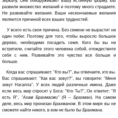
зеркалу. Они обнаруживают вашу истинную форму. Вы
развили множество желаний и поэтому много страдаете.
Не развивайте желания. Ваши нескончаемые желания
являются причиной всех ваших трудностей.
У всего есть своя причина. Без семени не вырастит ни
один побег. Поэтому для того, чтобы выросло большое
дерево, необходимо посадить семя. Кого бы вы ни
встретили, считайте этого человека собой, отождествите
себя с ним. Развивайте это чувство все больше и
больше.
Когда вас спрашивают: "Кто вы?", вы отвечаете, кто вы.
Вас спрашивают: "Как вас зовут?", вы говорите: "Меня
зовут Нагаппа". У всех людей различные имена. Даже
если весь мир спросит у Бога: "Кто Ты?", Он ответит: "Я
есть Я",
"Ахам Брахмасми"
(Я –
Брахман
). На самом
деле, весь мир пронизан
Брахманом
. В этом мире вы не
сможете найти никого, в ком не было бы
Брахмана
.