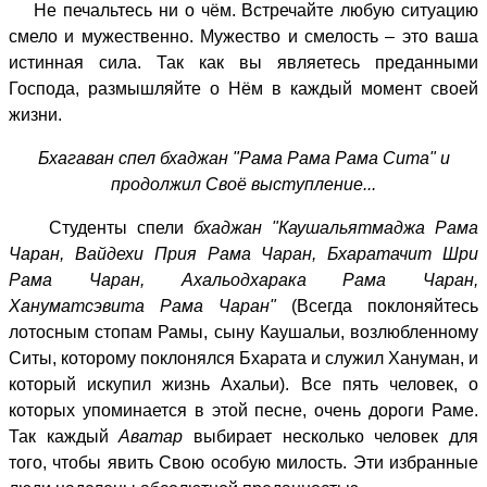
Не печальтесь ни о чём. Встречайте любую ситуацию
смело и мужественно. Мужество и смелость – это ваша
истинная сила. Так как вы являетесь преданными
Господа, размышляйте о Нём в каждый момент своей
жизни.
Бхагаван спел бхаджан "Рама Рама Рама Сита" и
продолжил Своё выступление...
Студенты спели
бхаджан
"Каушальятмаджа Рама
Чаран, Вайдехи Прия Рама Чаран, Бхаратачит Шри
Рама Чаран, Ахальодхарака Рама Чаран,
Хануматсэвита Рама Чаран"
(Всегда поклоняйтесь
лотосным стопам Рамы, сыну Каушальи, возлюбленному
Ситы, которому поклонялся Бхарата и служил Хануман, и
который искупил жизнь Ахальи). Все пять человек, о
которых упоминается в этой песне, очень дороги Раме.
Так каждый
Аватар
выбирает несколько человек для
того, чтобы явить Свою особую милость. Эти избранные