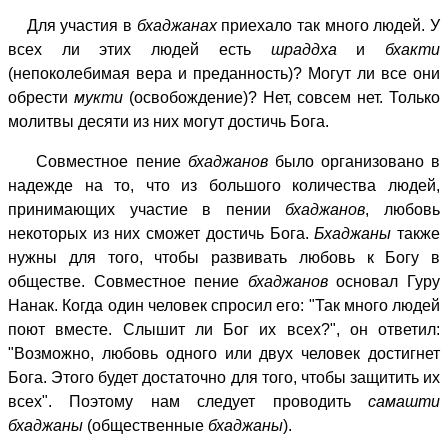
Для участия в
бхаджанах
приехало так много людей. У
всех ли этих людей есть
шраддха
и
бхакти
(непоколебимая вера и преданность)? Могут ли все они
обрести
мукти
(освобождение)? Нет, совсем нет. Только
молитвы десяти из них могут достичь Бога.
Совместное пение
бхаджанов
было организовано в
надежде на то, что из большого количества людей,
принимающих участие в пении
бхаджанов
, любовь
некоторых из них сможет достичь Бога.
Бхаджаны
также
нужны для того, чтобы развивать любовь к Богу в
обществе. Совместное пение
бхаджанов
основал Гуру
Нанак. Когда один человек спросил его: "Так много людей
поют вместе. Слышит ли Бог их всех?", он ответил:
"Возможно, любовь одного или двух человек достигнет
Бога. Этого будет достаточно для того, чтобы защитить их
всех". Поэтому нам следует проводить
самашти
бхаджаны
(общественные
бхаджаны
).