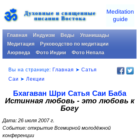
ॐ
Meditation
Духовные и священные
писания Востока
guide
Главная
Индуизм
Веды
Упанишады
Медитация
Руководство по медитации
Аюрведа
Фото Индии
Фото Непала
Вы на странице:
Главная
➤
Сатья
Саи
➤
Лекции
Бхагаван Шри Сатья Саи Баба
Истинная любовь - это любовь к
Богу
Дата: 26 июля 2007 г.
Событие: открытие Всемирной молодёжной
конференции