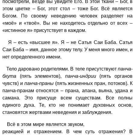
посмотрели, везде вы увидите Его. В этой ткани – Бог, в
этом цветке – Бог, этот стол – тоже Бог. Всё является
Богом. По своему неведению человек разделяет на
«моё» и «твоё». Вы не находитесь отдельно от всех –
«истинное я» присутствует в каждом.
Я – есть «высшее я». Я – не Сатья Саи Баба. Сатья
Саи Баба – имя, данное этому телу. У меня много имен, и
нет определенного имени.
Тело даровано родителями. В теле присутствуют
панча-
бхута
(пять элементов),
панча-индрии
(пять органов
чувств) и
панча-праны
(пять жизненных пран, потоков). К
панча-пранам относятся – прана, апана, вьяна, удана и
самана. Это присуще всем существам. Все полны
единого духа. Те, кто не понимает духовных основ,
становятся жертвами неведения и заблуждения.
Всё в этом мире является звуком,
реакцией и отражением. В чем суть отражения? В