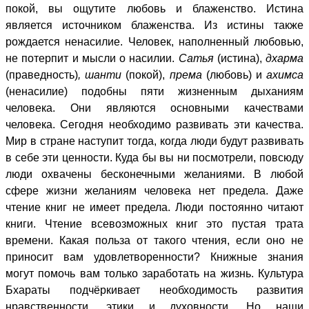
покой, вы ощутите любовь и блаженство. Истина
является источником блаженства. Из истины также
рождается ненасилие. Человек, наполненный любовью,
не потерпит и мысли о насилии.
Сатья
(истина),
дхарма
(праведность)
, шанти
(покой),
према
(любовь) и
ахимса
(ненасилие) подобны пяти жизненным дыханиям
человека. Они являются основными качествами
человека. Сегодня необходимо развивать эти качества.
Мир в стране наступит тогда, когда люди будут развивать
в себе эти ценности. Куда бы вы ни посмотрели, повсюду
люди охвачены бесконечными желаниями. В любой
сфере жизни желаниям человека нет предела. Даже
чтение книг не имеет предела. Люди постоянно читают
книги. Чтение всевозможных книг это пустая трата
времени. Какая польза от такого чтения, если оно не
приносит вам удовлетворенности? Книжные знания
могут помочь вам только заработать на жизнь. Культура
Бхараты подчёркивает необходимость развития
нравственности, этики и духовности. Но наши