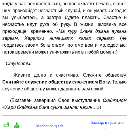
когда у вас рождается сын, но вас охватит печаль, если с
ним произойдет несчастный случай, и он умрет. Сегодня
вы улыбаетесь, а завтра будете плакать. Счастье и
несчастье идут рука об руку. В жизни человека все
преходяще, временно. «
Ма куру дхана джана яувана
гарвам, Харатхи нимешатх калах сарвам»
(не
гордитесь своим богатством, потомством и молодостью;
поток времени может уничтожить их в любой момент).
Студенты!
Живите долго и счастливо. Служите обществу.
Считайте служение обществу служением Богу.
Только
служение обществу может даровать вам покой.
(Бхагаван завершил Свое выступление
бхаджаном
«Хари бхаджана бина сукха шанти нахин…»
)
Помощь в практике
⏎
⛪
Meditation guide