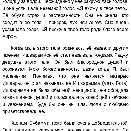
колодцу за водой. Неожиданно у неё закружилась голова,
и она услышала неземной голос: «Я вхожу в твоё тело».
Её обуял страх и растерянность. Она не знала, кто
входит в её тело – призрак, дух или ангел. Она вновь
услышала голос: «Я вхожу в твоё тело ради блага всего
мира».
Когда мать этого тела родилась, её назвали другим
именем. Ишвараммой её стал называть Кондама Раджу,
дедушка этого тела. Он был благородной душой и
осознавал Мою божественность, даже когда Я был
маленьким. Понимая, что она является матерью
Ишвары, он стал называть её Ишварамма (мать Бога).
Ишварамма не была обычной женщиной; она обладала
возвышенной душой и пользовалась всеобщей любовью
и уважением. Куда бы они ни шла, люди с любовью
приветствовали её.
Карнам Субамма тоже была очень добродетельной.
Она занимала уважаемое положение в деревне. Со