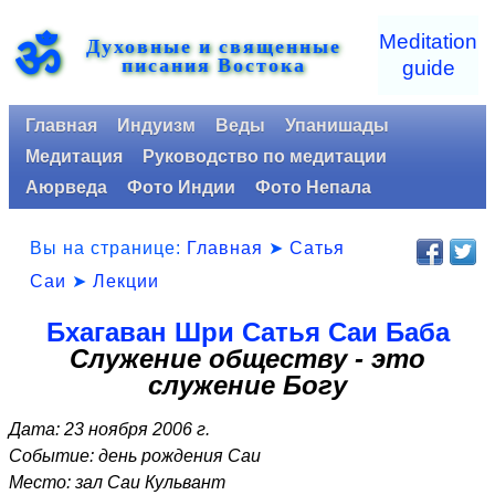
ॐ
Meditation
Духовные и священные
писания Востока
guide
Главная
Индуизм
Веды
Упанишады
Медитация
Руководство по медитации
Аюрведа
Фото Индии
Фото Непала
Вы на странице:
Главная
➤
Сатья
Саи
➤
Лекции
Бхагаван Шри Сатья Саи Баба
Служение обществу - это
служение Богу
Дата: 23 ноября 2006 г.
Событие: день рождения Саи
Место: зал Саи Кульвант