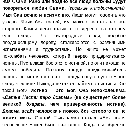
имя Свами.
Рано или поздно все люди должны будут
покориться любви Свами.
(громкие аплодисменты)
.
Имя Саи вечно и неизменно.
Люди могут говорить что
угодно. Язык без костей, им можно вертеть во все
стороны. Камни летят только в то дерево, на котором
есть плоды. Все благородные люди, подобно
плодоносящему дереву, сталкиваются с различными
испытаниями и трудностями. Но ничто не может
поколебать человека, который твердо придерживается
истины. Пусть люди борются с истиной, но они никогда не
смогут победить. Поэтому твердо придерживайтесь
истины несмотря ни на что. Победа сопутствует тем, кто
следует истине. Никогда не отказывайтесь от истины. Кто
такой Бог?
Истина – это Бог. Она непоколебима.
«
Сатья Насти паро дхарма»
(не существует более
великой
дхармы
, чем приверженность истине).
Дхарма
ведёт человека к покою, без которого он не
может жить.
Святой Тьягараджа сказал: «Без покоя
человек не может быть счастлив». Когда вы обретёте