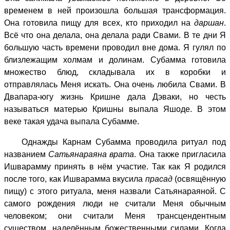
временем в ней произошла большая трансформация.
Она готовила пищу для всех, кто приходил на
даршан
.
Всё что она делала, она делала ради Свами. В те дни Я
большую часть времени проводил вне дома. Я гулял по
близлежащим холмам и долинам. Субамма готовила
множество блюд, складывала их в коробки и
отправлялась Меня искать. Она очень любила Свами. В
Двапара-югу жизнь Кришне дала Дэваки, но честь
называться матерью Кришны выпала Яшоде. В этом
веке такая удача выпала Субамме.
Однажды Карнам Субамма проводила ритуал под
названием
Сатьянараяна врата
. Она также пригласила
Ишварамму принять в нём участие. Так как Я родился
после того, как Ишварамма вкусила
прасад
(освящённую
пищу) с этого ритуала, меня назвали Сатьянараяной. С
самого рождения люди не считали Меня обычным
человеком; они считали Меня трансцендентным
существом, наделённым божественными силами. Когда