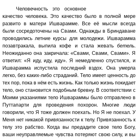
Человечность это основное
качество человека. Это качество было в полной мере
развито в матери Ишварамме. Все её мысли всегда
были сосредоточены на Свами. Однажды в Бриндаване
проводились летние курсы для молодежи. Ишварамма
позавтракала, выпила кофе и стала жевать
бетель
.
Неожиданно она закричала: «Свами, Свами, Свами». Я
ответил: «Я иду, иду, иду». Я немедленно спустился, и
Ишварамма испустила последний вздох. Она умерла
легко, без каких-либо страданий. Тело имеет ценность до
тех пор, пока в нём есть жизнь. Как только жизнь покидает
тело, оно становится подобным бревну. В соответствии с
Моими указаниями тело Ишвараммы было отправлено в
Путтапарти для проведения похорон. Многие люди
говорили, что Я тоже должен поехать. Но Я не поехал. У
Меня нет никакой привязанности к телу. Привязанность к
телу это рабство. Когда вы предадите свое тело Богу,
ваши неуправляемые чувства потеряют свою силу, и вы