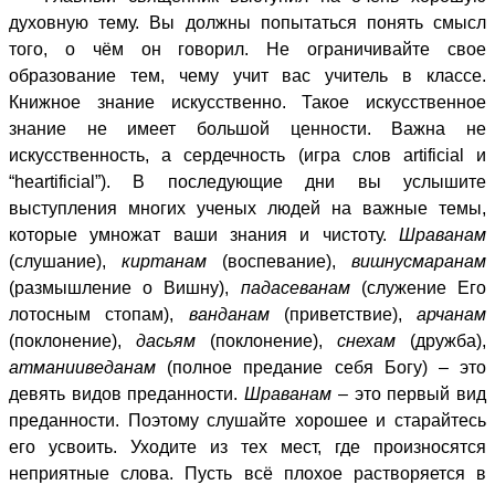
духовную тему. Вы должны попытаться понять смысл
того, о чём он говорил. Не ограничивайте свое
образование тем, чему учит вас учитель в классе.
Книжное знание искусственно. Такое искусственное
знание не имеет большой ценности. Важна не
искусственность, а сердечность (игра слов artificial и
“heartificial”). В последующие дни вы услышите
выступления многих ученых людей на важные темы,
которые умножат ваши знания и чистоту.
Шраванам
(слушание),
киртанам
(воспевание),
вишнусмаранам
(размышление о Вишну),
падасеванам
(служение Его
лотосным стопам),
ванданам
(приветствие),
арчанам
(поклонение),
дасьям
(поклонение),
снехам
(дружба),
атманииведанам
(полное предание себя Богу) – это
девять видов преданности.
Шраванам
– это первый вид
преданности. Поэтому слушайте хорошее и старайтесь
его усвоить. Уходите из тех мест, где произносятся
неприятные слова. Пусть всё плохое растворяется в