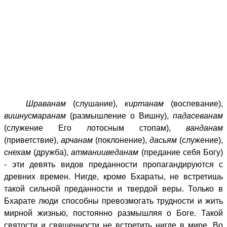
Шраванам
(слушание),
киртанам
(воспевание),
вишнусмаранам
(размышление о Вишну),
падасеванам
(служение Его лотосным стопам),
ванданам
(приветствие),
арчанам
(поклонение),
дасьям
(служение),
снехам
(дружба),
атманииведанам
(предание себя Богу)
- эти девять видов преданности пропагандируются с
древних времен. Нигде, кроме Бхараты, не встретишь
такой сильной преданности и твердой веры. Только в
Бхарате люди способны превозмогать трудности и жить
мирной жизнью, постоянно размышляя о Боге. Такой
святости и священности не встретить нигде в мире. Во