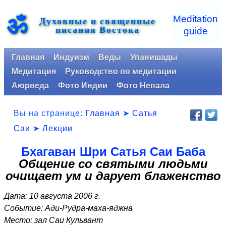
ॐ
Meditation
Духовные и священные
писания Востока
guide
Главная
Индуизм
Веды
Упанишады
Медитация
Руководство по медитации
Аюрведа
Фото Индии
Фото Непала
Вы на странице:
Главная
➤
Сатья
Саи
➤
Лекции
Бхагаван Шри Сатья Саи Баба
Общение со святыми людьми
очищает ум и дарует блаженство
Дата: 10 августа 2006 г.
Событие: Ади-Рудра-маха-яджна
Место: зал Саи Кульвант