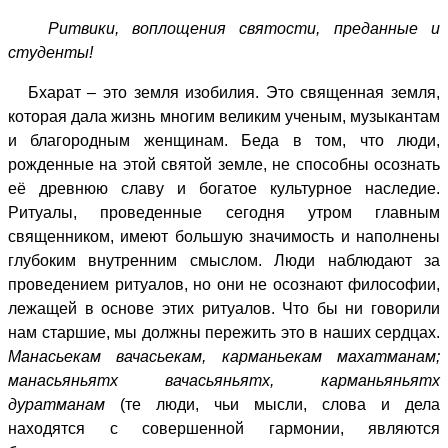
Ритвики, воплощения святости, преданные и
студенты!
Бхарат – это земля изобилия. Это священная земля,
которая дала жизнь многим великим ученым, музыкантам
и благородным женщинам. Беда в том, что люди,
рожденные на этой святой земле, не способны осознать
её древнюю славу и богатое культурное наследие.
Ритуалы, проведенные сегодня утром главным
священником, имеют большую значимость и наполнены
глубоким внутренним смыслом. Люди наблюдают за
проведением ритуалов, но они не осознают философии,
лежащей в основе этих ритуалов. Что бы ни говорили
нам старшие, мы должны пережить это в наших сердцах.
Манасьекам вачасьекам, карманьекам махатманам;
манасьяньятх вачасьяньятх, карманьяньятх
дуратманам
(те люди, чьи мысли, слова и дела
находятся с совершенной гармонии, являются