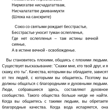
Нирмогатве нисчадататтвам,
Нисчалататтве дживанмукти
(Шлока на санскрите)
Союз со святыми рождает бесстрастье,
Бесстрастье уносит туман ослепленья,
Где нет ослепленья – там истины вечной
сиянье,
А в истине вечной - освобожденье.
Вы становитесь плохими, общаясь с плохими людьми.
Существует высказывание
:
"C
кажи мне, кто твой друг, и я
скажу, кто ты
"
. Качества, которыми вы обладаете, зависят
от тех людей, с которыми вы общаетесь. Поэтому вы
должны общаться с благородными и духовными людьми.
Люди, собравшиеся здесь, составляют духовное
сообщество. Такого общества больше нигде не найти.
Когда вы общаетесь с такими людьми, вы обретаете
благородные качества. Когда вода испаряется, она