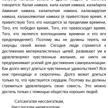
говорится:
Калая намаха, кала калая намаха, каладарпа
даманая намаха, калатитая намаха, каласварупая
намаха, каланиямитая намаха
(я приветствую время, я
приветствую Того, кто находится за пределами времени,
Того, кто победил время, Того, кто превосходит время,
Того, кто является воплощением времени и кто его
предопределяет). Поэтому мы не должны терять ни
секунды своей жизни. Сегодня люди стремятся к
достижению материалистичных целей, развивают ум и
удовлетворяют чувственные желания, но никто не
предпринимает усилий для достижения самореализации.
Как долго могут длиться чувственные удовольствия? Все
они преходящи и скоротечны. Долго может длиться
только то, что чувствуется сердцем. Поэтому вы должны
стремиться удовлетворить свою совесть. Это можно
достичь только с помощью общества хороших людей.
Сатсангатве ниссангатвам,
Ниссангатве нирмохатвам,