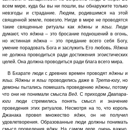
всем мире, куда бы вы ни пошли, вы обнаружите только
невзгоды и страдание. Людям, родившимся на этой
священной земле, повезло. Нигде в мире не проводятся
такие священные ритуалы как
яджны
и
ягьи.
Люди
думают, что
яджна –
это бросание подношений в огонь,
но истинная
яджна
– это предание всего себя Богу,
умение порадовать Бога и заслужить Его любовь.
Яджна
не должна проводиться ради достижения эгоистических
целей. Она должна проводиться ради блага всего мира.
В Бхарате люди с древних времен проводят
яджны
и
ягьи. Яджны
и
ягьи
проводились даже в
Трета-югу
, но
демоны пытались помешать проведению
яджны
, потому
что они не понимали смысла
Вед.
С приходом
Двапара-
юги
люди стремились понять смысл и значение
проведения этих ритуалов. Несмотря на то, что король
Джанака провел множество
яджн,
он не получил
удовлетворения. Образованные люди должны понимать
смысл проведения
яджн.
На самом деле, очень важно,