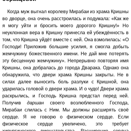
Когда муж выгнал королеву Мирабаи из храма Кришны
во дворце, она очень расстроилась и подумала: «Как же
я могу уйти и бросить моего дорогого Кришну!» Но
неуклонная вера в Кришну принесла ей убеждённость в
том, что Кришна уйдёт вместе с ней. Она взмолилась: «О
Господи! Приложив большие усилия, я смогла добыть
жемчужину божественного имени. Не дай мне потерять
эту бесценную жемчужину». Непрерывно повторяя имя
Кришны, она добралась до города Дварака. Однако она
обнаружила, что двери храма Кришны закрыты. Не в
силах далее выносить боль разлуки с Кришной, она
ударилась головой о двери храма. И о чудо! Двери храма
раскрылись, и Господь Кришна предстал перед ней.
Получив
даршан
своего возлюбленного Господа,
Мирабаи слилась с Ним. Мы должны расширять своё
сердце. Я не говорю о физическом сердце. Если
физическое сердце увеличено, это требует
хирургического вмешательства. Расширение сердца