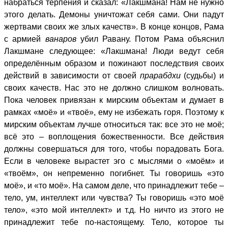
набраться терпения и сказал: «Лакшмана! Нам не нужно
этого делать. Демоны уничтожат себя сами. Они падут
жертвами своих же злых качеств». В конце концов, Рама
с армией
ванаров
убил Равану. Потом Рама объяснил
Лакшмане следующее: «Лакшмана! Люди ведут себя
определённым образом и пожинают последствия своих
действий в зависимости от своей
прарабдхи
(судьбы) и
своих качеств. Нас это не должно слишком волновать.
Пока человек привязан к мирским объектам и думает в
рамках «моё» и «твоё», ему не избежать горя. Поэтому к
мирским объектам лучше относиться так: все это не моё;
всё это – воплощения божественности. Все действия
должны совершаться для того, чтобы порадовать Бога.
Если в человеке вырастет эго с мыслями о «моём» и
«твоём», он непременно погибнет. Ты говоришь «это
моё», и «то моё». На самом деле, что принадлежит тебе –
тело, ум, интеллект или чувства? Ты говоришь «это моё
тело», «это мой интеллект» и т.д. Но ничто из этого не
принадлежит тебе по-настоящему. Тело, которое ты