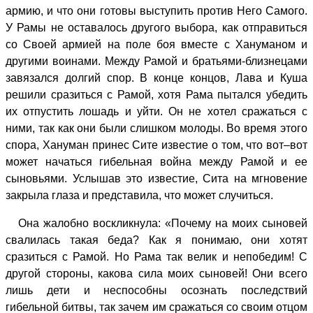
армию, и что они готовы выступить против Него Самого.
У Рамы не оставалось другого выбора, как отправиться
со Своей армией на поле боя вместе с Хануманом и
другими воинами. Между Рамой и братьями-близнецами
завязался долгий спор. В конце концов, Лава и Куша
решили сразиться с Рамой, хотя Рама пытался убедить
их отпустить лошадь и уйти. Он не хотел сражаться с
ними, так как они были слишком молоды. Во время этого
спора, Хануман принес Сите известие о том, что вот–вот
может начаться гибельная война между Рамой и ее
сыновьями. Услышав это известие, Сита на мгновение
закрыла глаза и представила, что может случиться.
Она жалобно воскликнула: «Почему на моих сыновей
свалилась такая беда? Как я понимаю, они хотят
сразиться с Рамой. Но Рама так велик и непобедим! С
другой стороны, какова сила моих сыновей! Они всего
лишь дети и неспособны осознать последствий
гибельной битвы, так зачем им сражаться со своим отцом