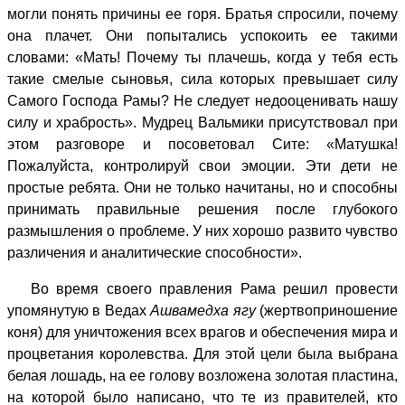
могли понять причины ее горя. Братья спросили, почему
она плачет. Они попытались успокоить ее такими
словами: «Мать! Почему ты плачешь, когда у тебя есть
такие смелые сыновья, сила которых превышает силу
Самого Господа Рамы? Не следует недооценивать нашу
силу и храбрость». Мудрец Вальмики присутствовал при
этом разговоре и посоветовал Сите: «Матушка!
Пожалуйста, контролируй свои эмоции. Эти дети не
простые ребята. Они не только начитаны, но и способны
принимать правильные решения после глубокого
размышления о проблеме. У них хорошо развито чувство
различения и аналитические способности».
Во время своего правления Рама решил провести
упомянутую в Ведах
Ашвамедха ягу
(жертвоприношение
коня)
для уничтожения всех врагов и обеспечения мира и
процветания королевства. Для этой цели была выбрана
белая лошадь, на ее голову возложена золотая пластина,
на которой было написано, что те из правителей, кто