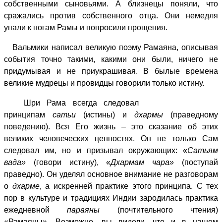
собственными сыновьями. А близнецы поняли, что
сражались против собственного отца. Они немедля
упали к ногам Рамы и попросили прощения.
Вальмики написал великую поэму Рамаяна, описывая
события точно такими, какими они были, ничего не
придумывая и не приукрашивая. В былые времена
великие мудрецы и провидцы говорили только истину.
Шри Рама всегда следовал
принципам
сатьи
(истины) и
дхармы
(праведному
поведению). Вся Его жизнь – это сказание об этих
великих человеческих ценностях. Он не только Сам
следовал им, но и призывал окружающих: «
Сатьям
вада»
(говори истину), «
Дхармам чара»
(поступай
праведно). Он уделял основное внимание не разговорам
о
дхарме
, а искренней практике этого принципа. С тех
пор в культуре и традициях Индии зародилась практика
ежедневной
параяны
(почтительного чтения)
«Рамаяны». Возможно, вы видели, что и в нашем