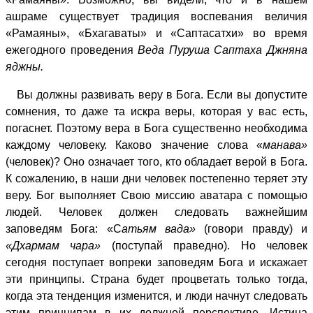
ашраме существует традиция воспевания величия
«Рамаяны», «Бхагаваты» и «Саптасатхи» во время
ежегодного проведения
Веда Пуруша Саптаха Джняна
яджны.
Вы должны развивать веру в Бога. Если вы допустите
сомнения, то даже та искра веры, которая у вас есть,
погаснет. Поэтому вера в Бога существенно необходима
каждому человеку. Каково значение слова «
манава»
(человек)? Оно означает того, кто обладает верой в Бога.
К сожалению, в наши дни человек постепенно теряет эту
веру. Бог выполняет Свою миссию аватара с помощью
людей. Человек должен следовать важнейшим
заповедям Бога: «С
атьям вада»
(говори правду) и
«Дхармам чара»
(поступай праведно). Но человек
сегодня поступает вопреки заповедям Бога и искажает
эти принципы. Страна будет процветать только тогда,
когда эта тенденция изменится, и люди начнут следовать
этим принципам в их должной перспективе. Истина