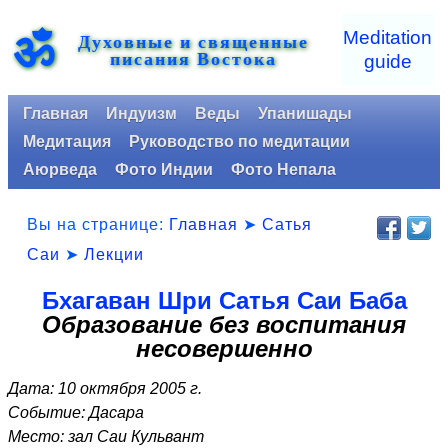
ॐ
Meditation
Духовные и священные
писания Востока
guide
Главная
Индуизм
Веды
Упанишады
Медитация
Руководство по медитации
Аюрведа
Фото Индии
Фото Непала
Вы на странице:
Главная
➤
Сатья
Саи
➤
Лекции
Бхагаван Шри Сатья Саи Баба
Образование без воспитания
несовершенно
Дата: 10 октября 2005 г.
Событие: Дасара
Место: зал Саи Кульвант