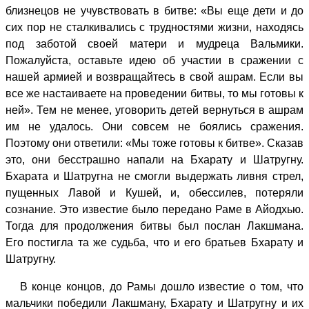
близнецов не учувствовать в битве: «Вы еще дети и до
сих пор не сталкивались с трудностями жизни, находясь
под заботой своей матери и мудреца Вальмики.
Пожалуйста, оставьте идею об участии в сражении с
нашей армией и возвращайтесь в свой ашрам. Если вы
все же настаиваете на проведении битвы, то мы готовы к
ней». Тем не менее, уговорить детей вернуться в ашрам
им не удалось. Они совсем не боялись сражения.
Поэтому они ответили: «Мы тоже готовы к битве». Сказав
это, они бесстрашно напали на Бхарату и Шатругну.
Бхарата и Шатругна не смогли выдержать ливня стрел,
пущенных Лавой и Кушей, и, обессилев, потеряли
сознание. Это известие было передано Раме в Айодхью.
Тогда для продолжения битвы был послан Лакшмана.
Его постигла та же судьба, что и его братьев Бхарату и
Шатругну.
В конце концов, до Рамы дошло известие о том, что
мальчики победили Лакшману, Бхарату и Шатругну и их