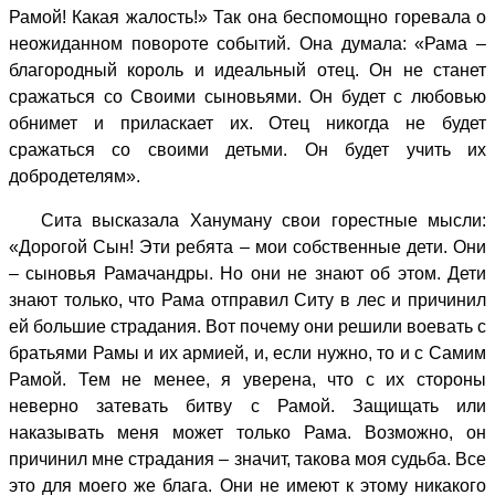
Рамой! Какая жалость!» Так она беспомощно горевала о
неожиданном повороте событий. Она думала: «Рама –
благородный король и идеальный отец. Он не станет
сражаться со Своими сыновьями. Он будет с любовью
обнимет и приласкает их. Отец никогда не будет
сражаться со своими детьми. Он будет учить их
добродетелям».
Сита высказала Хануману свои горестные мысли:
«Дорогой Сын! Эти ребята – мои собственные дети. Они
– сыновья Рамачандры. Но они не знают об этом. Дети
знают только, что Рама отправил Ситу в лес и причинил
ей большие страдания. Вот почему они решили воевать с
братьями Рамы и их армией, и, если нужно, то и с Самим
Рамой. Тем не менее, я уверена, что с их стороны
неверно затевать битву с Рамой. Защищать или
наказывать меня может только Рама. Возможно, он
причинил мне страдания – значит, такова моя судьба. Все
это для моего же блага. Они не имеют к этому никакого