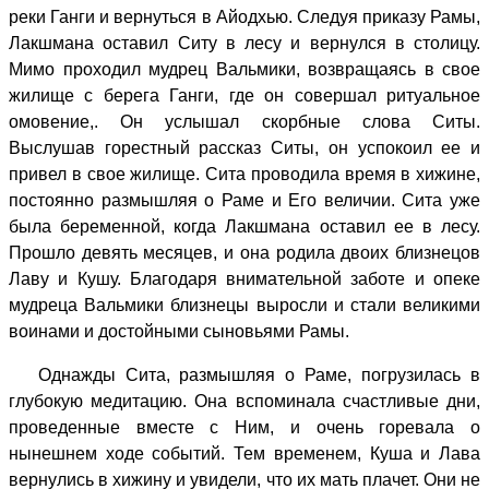
реки Ганги и вернуться в Айодхью. Следуя приказу Рамы,
Лакшмана оставил Ситу в лесу и вернулся в столицу.
Мимо проходил мудрец Вальмики, возвращаясь в свое
жилище с берега Ганги, где он совершал ритуальное
омовение,. Он услышал скорбные слова Ситы.
Выслушав горестный рассказ Ситы, он успокоил ее и
привел в свое жилище. Сита проводила время в хижине,
постоянно размышляя о Раме и Его величии. Сита уже
была беременной, когда Лакшмана оставил ее в лесу.
Прошло девять месяцев, и она родила двоих близнецов
Лаву и Кушу. Благодаря внимательной заботе и опеке
мудреца Вальмики близнецы выросли и стали великими
воинами и достойными сыновьями Рамы.
Однажды Сита, размышляя о Раме, погрузилась в
глубокую медитацию. Она вспоминала счастливые дни,
проведенные вместе с Ним, и очень горевала о
нынешнем ходе событий. Тем временем, Куша и Лава
вернулись в хижину и увидели, что их мать плачет. Они не