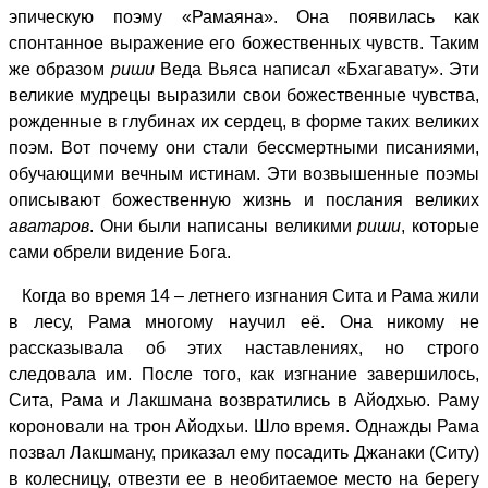
эпическую поэму «Рамаяна». Она появилась как
спонтанное выражение его божественных чувств. Таким
же образом
риши
Веда Вьяса написал «Бхагавату». Эти
великие мудрецы выразили свои божественные чувства,
рожденные в глубинах их сердец, в форме таких великих
поэм. Вот почему они стали бессмертными писаниями,
обучающими вечным истинам. Эти возвышенные поэмы
описывают божественную жизнь и послания великих
аватаров
. Они были написаны великими
риши
, которые
сами обрели видение Бога.
Когда во время 14 – летнего изгнания Сита и Рама жили
в лесу, Рама многому научил её. Она никому не
рассказывала об этих наставлениях, но строго
следовала им. После того, как изгнание завершилось,
Сита, Рама и Лакшмана возвратились в Айодхью. Раму
короновали на трон Айодхьи. Шло время. Однажды Рама
позвал Лакшману, приказал ему посадить Джанаки (Ситу)
в колесницу, отвезти ее в необитаемое место на берегу