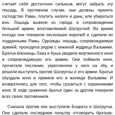
считает себя достаточно сильным, могут забрать эту
лошадь. В противном случае, они должны принять
господство Рамы, платить налоги и дань; или убираться
вон. Лошадь вывели из города в сопровождении
большой армии, возглавляемой Шатругной. Во время
похода они покорили нескольких королей и сделали их
подданными Рамы. Однажды лошадь, сопровождаемая
армией, проходила рядом с хижиной мудреца Вальмики.
Братья-близнецы Лава и Куша увидели жертвенного коня
и сопровождавшую его армию. Они поймали коня,
прочитали послание, укрепленное у него на лбу, и
решили выступить против Шатругны и его армии. Братья
обуздали коня и привели его в жилище Вальмики. И
возвратились для того, чтобы сразиться с охранниками
коня. В ходе сражения братья один за другим покорили
всех своих противников.
Сначала против них выступили Бхарата и Шатругна.
Они сделали последнюю попытку отговорить братьев-