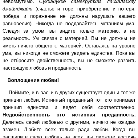
невозмутимо.
Сукхадукхе самекрутхва лабхалабхау
джайяджайю
(счастье и горе, приобретение и потеря,
победа и поражение не должны нарушать вашего
равновесия). Никогда не поддавайтесь метаниям ума.
Следуя за умом, вы видите только материю, а не
реальность. Ум связан с материей. Вы не должны не
иметь ничего общего с материей. Оставаясь на уровне
ума, вы никогда не сможете увидеть единства. Пока вы
не отбросите двойственность, вы не сможете развить
настоящую любовь и преданность.
Воплощения любви!
Поймите, и в вас, и в других существует один и тот же
принцип любви. Истинный преданный тот, кто понимает
принцип единства и ведёт себя соответственно.
Недвойственность это истинная преданность.
Делитесь своей любовью с другими, ничего не ожидая
взамен. Любите всех только ради любви. Когда вы
расширите свою любовь на всех, вы сможете достичь