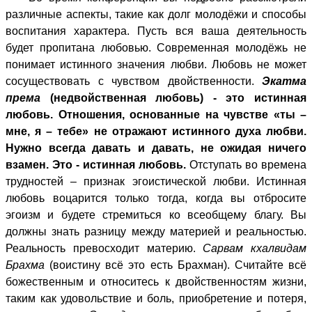
различные аспекты, такие как долг молодёжи и способы
воспитания характера. Пусть вся ваша деятельность
будет пропитана любовью. Современная молодёжь не
понимает истинного значения любви. Любовь не может
сосуществовать с чувством двойственности.
Экатма
према
(недвойственная любовь) - это истинная
любовь. Отношения, основанные на чувстве «ты –
мне, я – тебе» не отражают истинного духа любви.
Нужно всегда давать и давать, не ожидая ничего
взамен. Это - истинная любовь.
Отступать во времена
трудностей – признак эгоистической любви. Истинная
любовь воцарится только тогда, когда вы отбросите
эгоизм и будете стремиться ко всеобщему благу. Вы
должны знать разницу между материей и реальностью.
Реальность превосходит материю.
Сарвам кхалвидам
Брахма
(воистину всё это есть Брахман). Считайте всё
божественным и относитесь к двойственностям жизни,
таким как удовольствие и боль, приобретение и потеря,