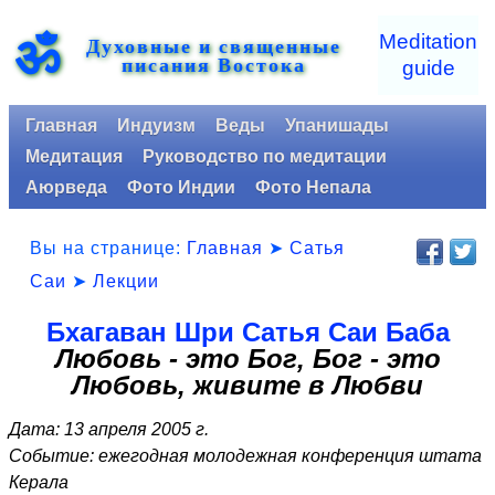
ॐ
Meditation
Духовные и священные
писания Востока
guide
Главная
Индуизм
Веды
Упанишады
Медитация
Руководство по медитации
Аюрведа
Фото Индии
Фото Непала
Вы на странице:
Главная
➤
Сатья
Саи
➤
Лекции
Бхагаван Шри Сатья Саи Баба
Любовь - это Бог, Бог - это
Любовь, живите в Любви
Дата: 13 апреля 2005 г.
Событие: ежегодная молодежная конференция штата
Керала