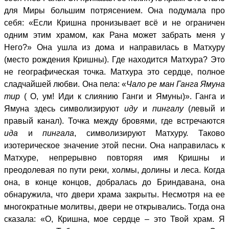
для Миры большим потрясением. Она подумала про
себя: «Если Кришна пронизывает всё и не ограничен
одним этим храмом, как Рана может забрать меня у
Него?» Она ушла из дома и направилась в Матхуру
(место рождения Кришны). Где находится Матхура? Это
не географическая точка. Матхура это сердце, полное
сладчайшей любви. Она пела: «
Чало ре ман Ганга Ямуна
тир
( О, ум! Иди к слиянию Ганги и Ямуны)». Ганга и
Ямуна здесь символизируют
иду
и
пингалу
(левый и
правый канал). Точка между бровями, где встречаются
ида
и
пингала
, символизируют Матхуру. Таково
изотерическое значение этой песни. Она направилась к
Матхуре, непрерывно повторяя имя Кришны и
преодолевая по пути реки, холмы, долины и леса. Когда
она, в конце концов, добралась до Бриндавана, она
обнаружила, что двери храма закрыты. Несмотря на ее
многократные молитвы, двери не открывались. Тогда она
сказала: «О, Кришна, мое сердце – это Твой храм. Я