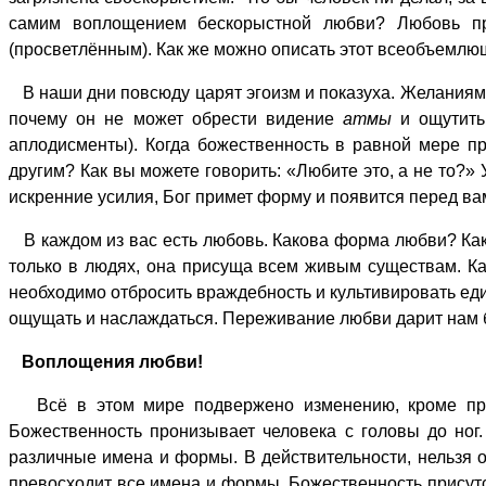
самим воплощением бескорыстной любви? Любовь пр
(просветлённым). Как же можно описать этот всеобъемл
В наши дни повсюду царят эгоизм и показуха. Желаниям п
почему он не может обрести видение
атмы
и ощутить 
аплодисменты). Когда божественность в равной мере пр
другим? Как вы можете говорить: «Любите это, а не то?»
искренние усилия, Бог примет форму и появится перед ва
В каждом из вас есть любовь. Какова форма любви? Как
только в людях, она присуща всем живым существам. К
необходимо отбросить враждебность и культивировать еди
ощущать и наслаждаться. Переживание любви дарит нам б
Воплощения любви!
Всё в этом мире подвержено изменению, кроме прин
Божественность пронизывает человека с головы до ног
различные имена и формы. В действительности, нельзя 
превосходит все имена и формы. Божественность присут