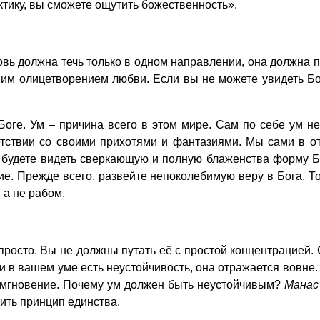
ктику, вы сможете ощутить божественность».
 должна течь только в одном направлении, она должна пос
им олицетворением любви. Если вы не можете увидеть Бог
оге. Ум – причина всего в этом мире. Сам по себе ум н
тствии со своими прихотями и фантазиями. Мы сами в отв
у будете видеть сверкающую и полную блаженства форму Б
ие. Прежде всего, развейте непоколебимую веру в Бога. Т
 а не рабом.
росто. Вы не должны путать её с простой концентрацией.
и в вашем уме есть неустойчивость, она отражается вовне.
е мгновение. Почему ум должен быть неустойчивым?
Мана
ить принцип единства.