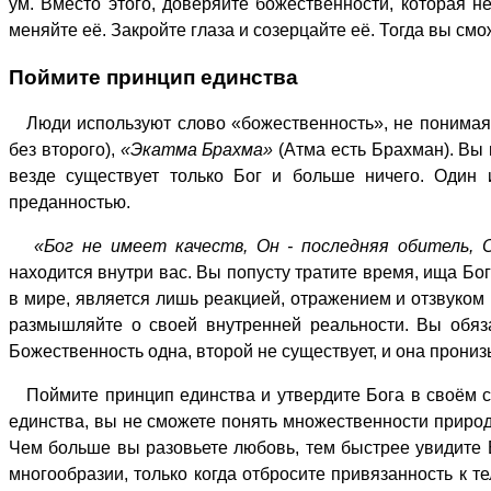
ум. Вместо этого, доверяйте божественности, которая 
меняйте её. Закройте глаза и созерцайте её. Тогда вы см
Поймите принцип единства
Люди используют слово «божественность», не понимая 
без второго),
«Экатма Брахма»
(Атма есть Брахман). Вы 
везде существует только Бог и больше ничего. Один
преданностью.
«Бог не имеет качеств, Он - последняя обитель, 
находится внутри вас. Вы попусту тратите время, ища Бо
в мире, является лишь реакцией, отражением и отзвуком 
размышляйте о своей внутренней реальности. Вы обяз
Божественность одна, второй не существует, и она прониз
Поймите принцип единства и утвердите Бога в своём с
единства, вы не сможете понять множественности природ
Чем больше вы разовьете любовь, тем быстрее увидите Б
многообразии, только когда отбросите привязанность к т