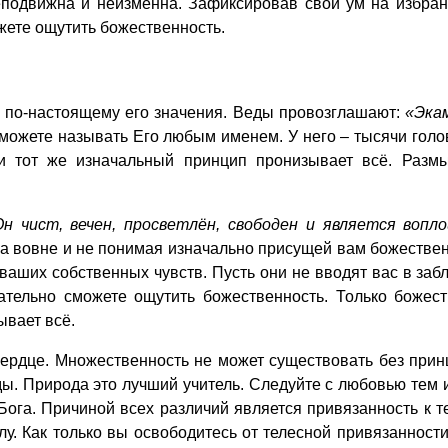
неподвижна и неизменна. Зафиксировав свой ум на избра
ожете ощутить божественность.
по-настоящему его значения. Веды провозглашают:
«Эка
можете называть Его любым именем. У него – тысячи голов,
 и тот же изначальный принцип пронизывает всё. Раз
Он чист, вечен, просветлён, свободен и является воп
га вовне и не понимая изначально присущей вам божествен
ваших собственных чувств. Пусть они не вводят вас в заб
ательно сможете ощутить божественность. Только божес
ывает всё.
ердце. Множественность не может существовать без прин
ы. Природа это лучший учитель. Следуйте с любовью тем 
ога. Причиной всех различий является привязанность к т
елу. Как только вы освободитесь от телесной привязанност