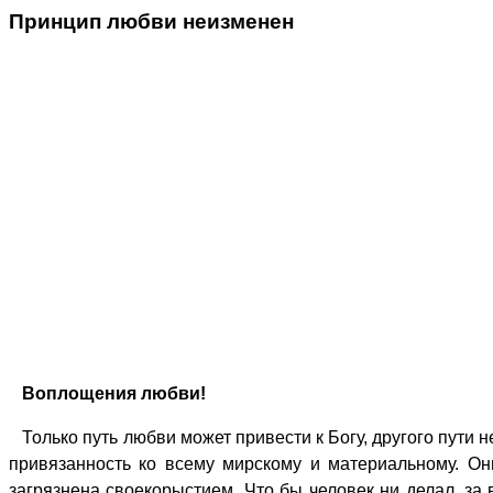
Принцип любви неизменен
Воплощения любви!
Только путь любви может привести к Богу, другого пути н
привязанность ко всему мирскому и материальному. Он
загрязнена своекорыстием. Что бы человек ни делал, за 