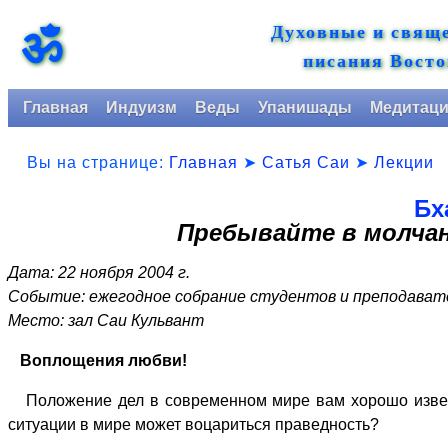
Духовные и свящ
ॐ
писания Восто
Главная
Индуизм
Веды
Упанишады
Медитац
Вы на странице:
Главная
➤
Сатья Саи
➤
Лекции
Бх
Пребывайте в молча
Дата: 22 ноября 2004 г.
Событие: ежегодное собрание студентов и преподава
Место: зал Саи Кульвант
Воплощения любви!
Положение дел в современном мире вам хорошо известн
ситуации в мире может воцариться праведность?