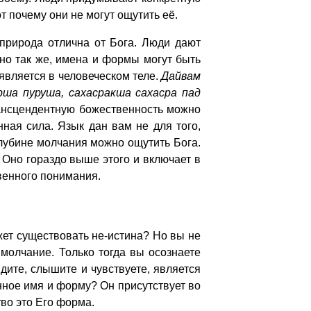
 почему они не могут ощутить её.
природа отлична от Бога. Люди дают
но так же, имена и формы могут быть
является в человеческом теле.
Дайвам
рша пуруша, сахасракша сахасра пад
трансцендентную божественность можно
ная сила. Язык дан вам не для того,
глубине молчания можно ощутить Бога.
 Оно гораздо выше этого и включает в
венного понимания.
жет существовать не-истина? Но вы не
молчание. Только тогда вы осознаете
ите, слышите и чувствуете, является
нное имя и форму? Он присутствует во
во это Его форма.