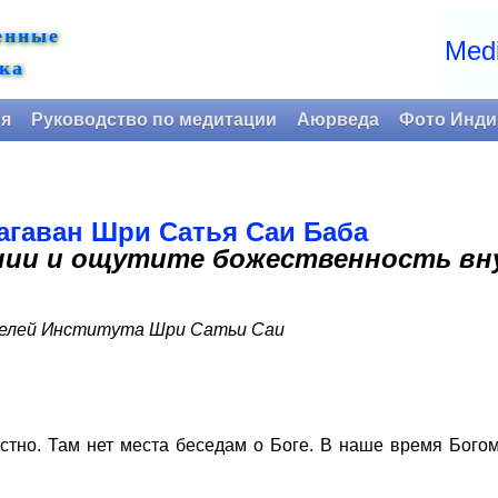
енные
Medi
ка
ия
Руководство по медитации
Аюрведа
Фото Инди
агаван Шри Сатья Саи Баба
нии и ощутите божественность вн
телей Института Шри Сатьи Саи
о. Там нет места беседам о Боге. В наше время Богом д