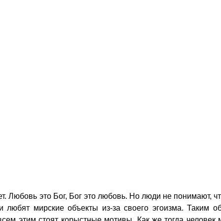
ет. Любовь это Бог, Бог это любовь. Но люди не понимают, 
и любят мирские объекты из-за своего эгоизма. Таким о
всем этим стоят корыстные мотивы. Как же тогда человек 