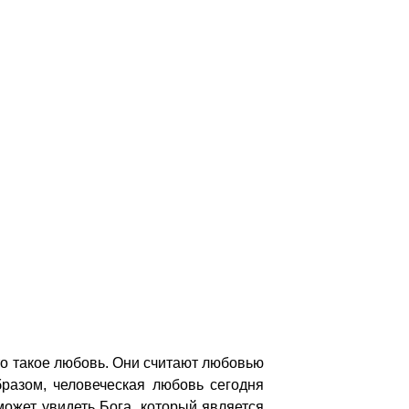
что такое любовь. Они считают любовью
бразом, человеческая любовь сегодня
может увидеть Бога, который является