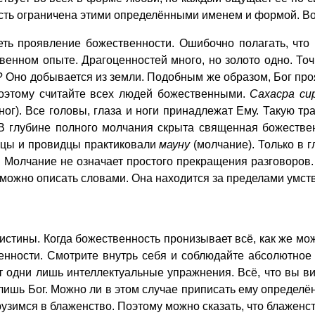
сть ограничена этими определёнными именем и формой. Вот
ть проявление божественности. Ошибочно полагать, что 
енном опыте. Драгоценностей много, но золото одно. Точ
? Оно добывается из земли. Подобным же образом, Бог про
оэтому считайте всех людей божественными.
Сахасра си
 ног). Все головы, глаза и ноги принадлежат Ему. Такую 
В глубине полного молчания скрыта священная божествен
ецы и провидцы практиковали
мауну
(молчание). Только в 
. Молчание не означает простого прекращения разговоров.
можно описать словами. Она находится за пределами умст
истины. Когда божественность пронизывает всё, как же мо
нности. Смотрите внутрь себя и соблюдайте абсолютное 
одни лишь интеллектуальные упражнения. Всё, что вы вид
ишь Бог. Можно ли в этом случае приписать ему определё
узимся в блаженство. Поэтому можно сказать, что блаженст