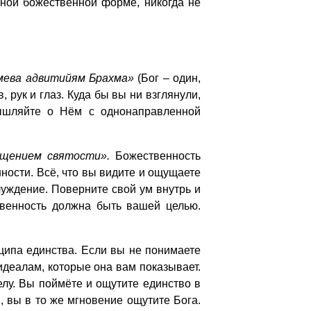
нной божественной форме, никогда не
мева адвитийям Брахма»
(Бог – один,
 рук и глаз. Куда бы вы ни взглянули,
мышляйте о Нём с однонаправленной
лощением святости».
Божественность
ности. Всё, что вы видите и ощущаете
луждение. Поверните свой ум внутрь и
твенность должна быть вашей целью.
ципа единства. Если вы не понимаете
идеалам, которые она вам показывает.
елу. Вы поймёте и ощутите единство в
и, вы в то же мгновение ощутите Бога.