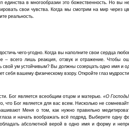
п единства в многообразии это божественность. Но вы не
ровать свои чувства. Когда мы смотрим на мир через цв
ите реальность.
стичь чего-угодно. Когда вы наполните свои сердца любов
ое – всего лишь реакция, отзвук и отражение. Чтобы ощ
ть свой ум устойчивым? Вы должны созерцать одно имя и о
яет себя вашему физическому взору. Откройте глаз мудрости
и. Бог является всеобщим отцом и матерью.
«О Господь
 то, что Бог является для вас всем. Нисколько не сомневай
рашивают Меня о том, как нужно правильно медитироват
глаза и начать воображать всё подряд. Выберите одну фо
 обладать абсолютной верой в одно имя и форму и непр