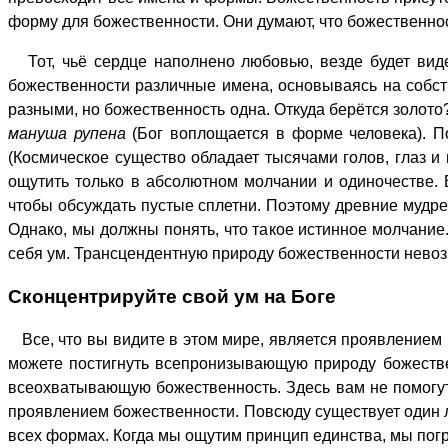
форму для божественности. Они думают, что божественно
Тот, чьё сердце наполнено любовью, везде будет виде
божественности различные имена, основываясь на собств
разными, но божественность одна. Откуда берётся золото
мануша рупена
(Бог воплощается в форме человека). П
(Космическое существо обладает тысячами голов, глаз и
ощутить только в абсолютном молчании и одиночестве. 
чтобы обсуждать пустые сплетни. Поэтому древние мудр
Однако, мы должны понять, что такое истинное молчание
себя ум. Трансцендентную природу божественности невоз
Сконцентрируйте свой ум на Боге
Все, что вы видите в этом мире, является проявлением 
можете постигнуть всепронизывающую природу божестве
всеохватывающую божественность. Здесь вам не помогут 
проявлением божественности. Повсюду существует один л
всех формах. Когда мы ощутим принцип единства, мы погр