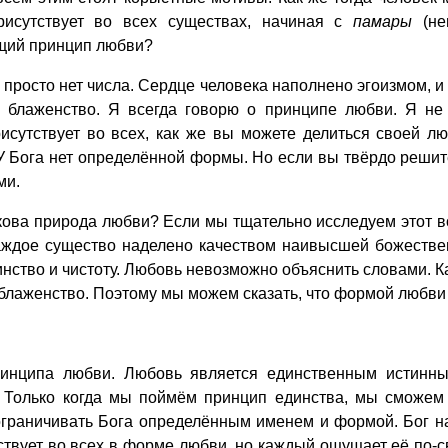
исутствует во всех существах, начиная с
памары
(не
ющий принцип любви?
росто нет числа. Сердце человека наполнено эгоизмом, и 
блаженство. Я всегда говорю о принципе любви. Я не 
исутствует во всех, как же вы можете делиться своей л
 У Бога нет определённой формы. Но если вы твёрдо решит
ми.
ова природа любви? Если мы тщательно исследуем этот во
аждое существо наделено качеством наивысшей божествен
нство и чистоту. Любовь невозможно объяснить словами. К
лаженство. Поэтому мы можем сказать, что формой любви
ципа любви. Любовь является единственным истинным
. Только когда мы поймём принцип единства, мы сможем
ограничивать Бога определённым именем и формой. Бог на
ствует во всех в форме любви, но каждый ощущает её по-