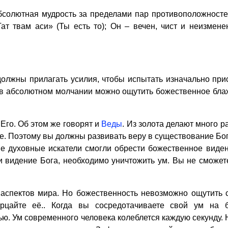
бсолютная мудрость за пределами пар противоположност
ат твам аси» (Ты есть то); Он – вечен, чист и неизмене
должны прилагать усилия, чтобы испытать изначально пр
 в абсолютном молчании можно ощутить божественное блаж
Его. Об этом же говорят и
Веды
. Из золота делают много р
е. Поэтому вы должны развивать веру в существование Бог
ие духовные искатели смогли обрести божественное виде
 видение Бога, необходимо уничтожить ум. Вы не сможете
спектов мира. Но божественность невозможно ощутить 
рцайте её.. Когда вы сосредотачиваете свой ум на 
ю. Ум современного человека колеблется каждую секунду. 