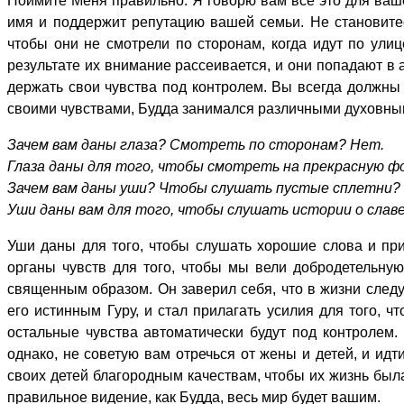
Поймите Меня правильно. Я говорю вам все это для ваше
имя и поддержит репутацию вашей семьи. Не становите
чтобы они не смотрели по сторонам, когда идут по ул
результате их внимание рассеивается, и они попадают в 
держать свои чувства под контролем. Вы всегда должны с
своими чувствами, Будда занимался различными духовны
Зачем вам даны глаза? Смотреть по сторонам? Нет.
Глаза даны для того, чтобы смотреть на прекрасную фо
Зачем вам даны уши? Чтобы слушать пустые сплетни?
Уши даны вам для того, чтобы слушать истории о славе
Уши даны для того, чтобы слушать хорошие слова и прим
органы чувств для того, чтобы мы вели добродетельную
священным образом. Он заверил себя, что в жизни следу
его истинным Гуру, и стал прилагать усилия для того, ч
остальные чувства автоматически будут под контролем. 
однако, не советую вам отречься от жены и детей, и идт
своих детей благородным качествам, чтобы их жизнь был
правильное видение, как Будда, весь мир будет вашим.