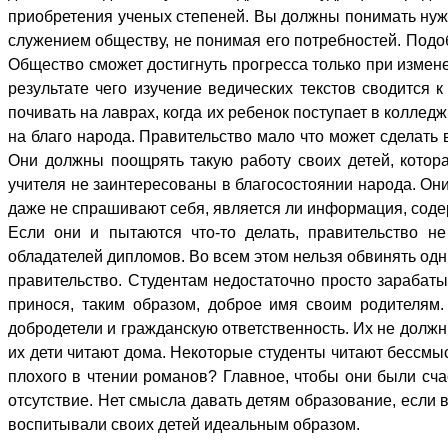
приобретения ученых степеней. Вы должны понимать нужд
служением обществу, не понимая его потребностей. Подо
Общество сможет достигнуть прогресса только при измен
результате чего изучение ведических текстов сводится 
почивать на лаврах, когда их ребенок поступает в коллед
на благо народа. Правительство мало что может сделать 
Они должны поощрять такую работу своих детей, котора
учителя не заинтересованы в благосостоянии народа. Они
даже не спрашивают себя, является ли информация, содер
Если они и пытаются что-то делать, правительство н
обладателей дипломов. Во всем этом нельзя обвинять одн
правительство. Студентам недостаточно просто зарабат
принося, таким образом, доброе имя своим родителям.
добродетели и гражданскую ответственность. Их не должн
их дети читают дома. Некоторые студенты читают бессмыс
плохого в чтении романов? Главное, чтобы они были счас
отсутствие. Нет смысла давать детям образование, если
воспитывали своих детей идеальным образом.