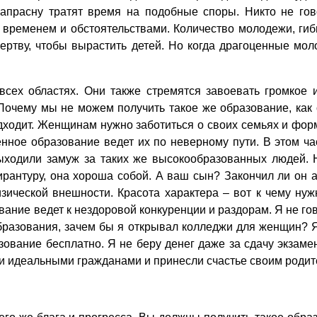
напрасну тратят время на подобные споры. Никто не гов
о временем и обстоятельствами. Количество молодежи, ги
жертву, чтобы вырастить детей. Но когда драгоценные мо
всех областях. Они также стремятся завоевать громкое 
Почему мы не можем получить такое же образование, как
одходит. Женщинам нужно заботиться о своих семьях и фор
ное образование ведет их по неверному пути. В этом час
ыходили замуж за таких же высокообразованных людей. 
ирантуру, она хороша собой. А ваш сын? Закончил ли он 
изической внешности. Красота характера – вот к чему ну
ание ведет к нездоровой конкуренции и раздорам. Я не го
бразования, зачем бы я открывал колледжи для женщин? Я
зование бесплатно. Я не беру денег даже за сдачу экзаме
ли идеальными гражданами и принесли счастье своим родит