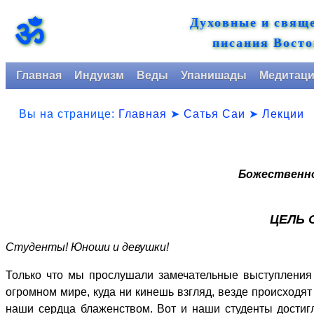
Духовные и свящ
ॐ
писания Восто
Главная
Индуизм
Веды
Упанишады
Медитац
Вы на странице:
Главная
➤
Сатья Саи
➤
Лекции
Божественн
ЦЕЛЬ 
Студенты! Юноши и девушки!
Только что мы прослушали замечательные выступления 
огромном мире, куда ни кинешь взгляд, везде происход
наши сердца блаженством. Вот и наши студенты достиг