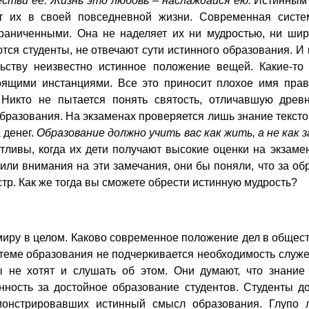
естви ее. Жизнь это любовь – наслаждайся ею.
Истинным 
т их в своей повседневной жизни. Современная систем
ограниченными. Она не наделяет их ни мудростью, ни ши
ся студенты, не отвечают сути истинного образования. И 
ьству неизвестно истинное положение вещей. Какие-то
ящими инстанциями. Все это приносит плохое имя правит
 Никто не пытается понять святость, отличавшую древ
разования. На экзаменах проверяется лишь знание текстов
 денег.
Образование должно учить вас как жить, а не как
тливы, когда их дети получают высокие оценки на экзаме
или внимания на эти замечания, они бы поняли, что за об
р. Как же тогда вы сможете обрести истинную мудрость?
иру в целом. Каково современное положение дел в общест
теме образования не подчеркивается необходимость служе
ы не хотят и слушать об этом. Они думают, что знание
нность за достойное образование студентов. Студенты 
онстрировавших истинный смысл образования. Глупо л