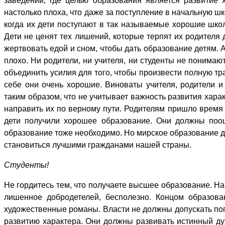
заведений, где целью образования является развитие 
настолько плоха, что даже за поступление в начальную ш
когда их дети поступают в так называемые хорошие школ
Дети не ценят тех лишений, которые терпят их родителя 
жертвовать едой и сном, чтобы дать образование детям. А 
плохо. Ни родители, ни учителя, ни студенты не понима
объединить усилия для того, чтобы произвести полную тр
себе они очень хорошие. Виноваты учителя, родители 
таким образом, что не учитывает важность развития хара
направить их по верному пути. Родителям пришло время о
дети получили хорошее образование. Они должны поощ
образование тоже необходимо. Но мирское образование д
становиться лучшими гражданами нашей страны.
Студенты!
Не гордитесь тем, что получаете высшее образование. Н
лишенное добродетелей, бесполезно. Концом образова
художественные романы. Власти не должны допускать поп
развитию характера. Они должны развивать истинный дух