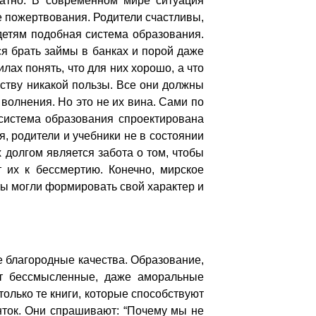
латно. В современном мире ситуация
е пожертвования. Родители счастливы,
 детям подобная система образования.
ся брать займы в банках и порой даже
лах понять, что для них хорошо, а что
еству никакой пользы. Все они должны
волнения. Но это не их вина. Сами по
 система образования спроектирована
я, родители и учебники не в состоянии
 долгом является забота о том, чтобы
 их к бессмертию. Конечно, мирское
ты могли формировать свой характер и
е благородные качества. Образование,
ют бессмысленные, даже аморальные
олько те книги, которые способствуют
нток. Они спрашивают: “Почему мы не