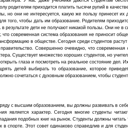
характера. У нас даже учебники даются студентам бесп
колу родителям приходится платить тысячи рупий в качеств
ы, но они не интересуется, какую же пользу принесет их
для того, чтобы дать им образование. Родителям приходит
в результате дети не получают никакой пользы. Они не в си
ют, что современная система образования не приносит общ
ансформацию в обществе. Сегодня среди студентов растут 
и правительство. Совершенно очевидно, что современная
ктера. Существует множество хороших студентов, но учител
ткрыть глаза и посмотреть на реальное состояние дел. Их
рять детей выбирать то образование, которое приведет
олжно сочетаться с духовным образованием, чтобы студен
аряду с высшим образованием, вы должны развивать в себ
ния является характер. Сегодня многие студенты чита
адания подобных книг на рынок. Студенты должны читать т
 в спорте. Этот совет одинаково справедлив и для студе