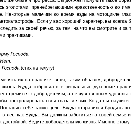
го же блага и прогресса. Вы должны получить такое обра
сь эгоистами, пренебрегающими нравственностью во имя 
ице. Некоторые мальчики во время езды на мотоцикле гл
автокатастрофы. Если у вас хороший характер, вы всегда 
ледить за своей речью, за тем, на что вы смотрите и за 
ми практиками.
рму Господа.
 Нет.
 Господа
(стих на телугу)
енять их на практике, ведя, таким образом, добродетель
 жизнь. Будда отбросил все ритуальные духовные практи
ет стремится к добродетелям, а не чувственным удовольст
тобы контролировать свои глаза и язык. Когда вы научитес
Поставив себе такую цель, Будда отправился бродить по 
и в лес, как Будда. Вы должны заботиться о своей семье и
а достойной. Ведите добродетельную жизнь. Именно этому 