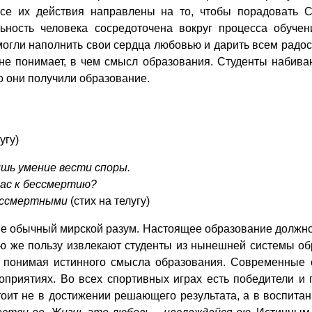
се их действия направлены на то, чтобы порадовать С
ьность человека сосредоточена вокруг процесса обучен
могли наполнить свои сердца любовью и дарить всем радос
 не понимает, в чем смысл образования. Студенты набив
о они получили образование.
угу)
ишь умение вести споры.
вас к бессмертию?
бессмертными
(стих на телугу)
не обычный мирской разум. Настоящее образование должно
ю же пользу извлекают студенты из нынешней системы об
 понимая истинного смысла образования. Современные с
роприятиях. Во всех спортивных играх есть победители 
стоит не в достижении решающего результата, а в воспитан