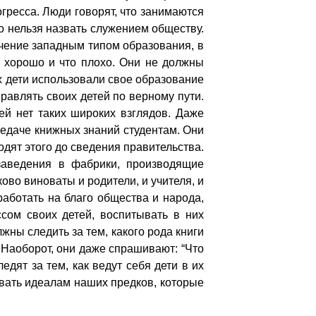
гресса. Люди говорят, что занимаются
о нельзя назвать служением обществу.
ечение западным типом образования, в
то хорошо и что плохо. Они не должны
их дети использовали свое образование
правлять своих детей по верному пути.
ей нет таких широких взглядов. Даже
редаче книжных знаний студентам. Они
дят этого до сведения правительства.
 заведения в фабрики, производящие
во виноваты и родители, и учителя, и
аботать на благо общества и народа,
сом своих детей, воспитывать в них
ны следить за тем, какого рода книги
 Наоборот, они даже спрашивают: “Что
едят за тем, как ведут себя дети в их
овать идеалам наших предков, которые