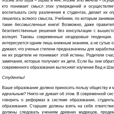
Жизнь это игра – играй в нее. Жизнь это мечта – осущ
кто понимает смысл этих утверждений и осуществляе
воспитывать силу различения в студентах, делает их 
лишилось всякого смысла. Учебники, по которым занимают
такие бессмысленные книги! Возможно, даже правител
безответственные решения без консультации с вышесто
волнует. Таковы современные нездоровые тенденции.
интересуются одним лишь книжным знанием, а не сутью об
думают, что ученые степени предназначены для заработка
ни их родители не понимают этой истины. Родители счас
замечания, которые получают их дети. Если бы они обрат
современного образования вытесняет изучение Вед и Шаст
Студенты!
Ваше образование должно приносить пользу обществу и м
идеальным? Никто не думает об этом. В современной сис
говорить о реформах в системе образования, студент
образования. Старшие должны взять на себя ответстве
должны следовать учениям древних мудрецов, продем