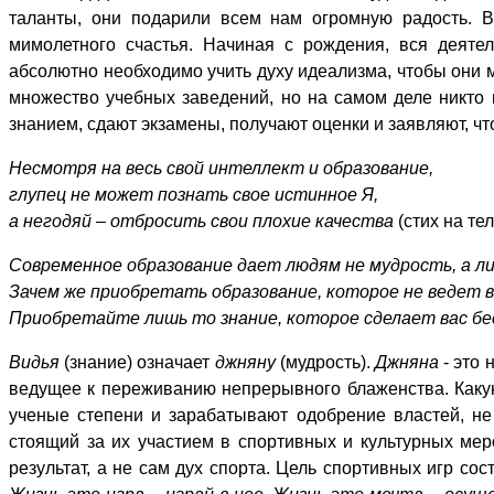
таланты, они подарили всем нам огромную радость. В
мимолетного счастья. Начиная с рождения, вся деятел
абсолютно необходимо учить духу идеализма, чтобы они 
множество учебных заведений, но на самом деле никто
знанием, сдают экзамены, получают оценки и заявляют, чт
Несмотря на весь свой интеллект и образование,
глупец не может познать свое истинное Я,
а негодяй – отбросить свои плохие качества
(стих на тел
Современное образование дает людям не мудрость, а л
Зачем же приобретать образование, которое не ведет 
Приобретайте лишь то знание, которое сделает вас 
Видья
(знание) означает
джняну
(мудрость).
Джняна
- это 
ведущее к переживанию непрерывного блаженства. Каку
ученые степени и зарабатывают одобрение властей, не
стоящий за их участием в спортивных и культурных ме
результат, а не сам дух спорта. Цель спортивных игр со