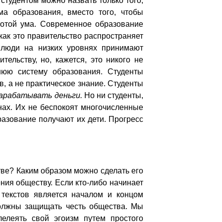
студентом можно назвать только того,
а образования, вместо того, чтобы
ротой ума. Современное образование
как это правительство распространяет
 люди на низких уровнях принимают
ельству, но, кажется, это никого не
нюю систему образования. Студенты
, а не практическое знание. Студенты
 зарабатывать деньги.
Но ни студенты,
нах. Их не беспокоят многочисленные
разование получают их дети. Прогресс
ве? Каким образом можно сделать его
ния обществу. Если кто-либо начинает
 текстов является началом и концом
должны защищать честь общества. Мы
елеять свой эгоизм путем простого