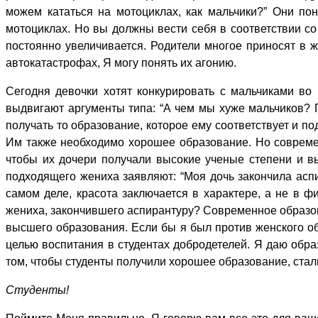
можем кататься на мотоциклах, как мальчики?” Они по
мотоциклах. Но вы должны вести себя в соответствии с
постоянно увеличивается. Родители многое приносят в 
автокатастрофах, Я могу понять их агонию.
Сегодня девочки хотят конкурировать с мальчиками во 
выдвигают аргументы типа: “А чем мы хуже мальчиков? 
получать то образование, которое ему соответствует и п
Им также необходимо хорошее образование. Но современ
чтобы их дочери получали высокие ученые степени и в
подходящего жениха заявляют: “Моя дочь закончила асп
самом деле, красота заключается в характере, а не в ф
жениха, закончившего аспирантуру? Современное образов
высшего образования. Если бы я был против женского о
целью воспитания в студентах добродетелей. Я даю обра
том, чтобы студенты получили хорошее образование, ста
Студенты!