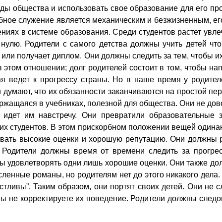
ы общества и использовать свое образование для его про
бное служение является механическим и безжизненным, ег
ениях в системе образования. Среди студентов растет увл
к нулю. Родители с самого детства должны учить детей ч
ж или получает диплом. Они должны следить за тем, чтобы 
в этом отношении; долг родителей состоит в том, чтобы на
я ведет к прогрессу страны. Но в наше время у родител
 думают, что их обязанности заканчиваются на простой пе
жащаяся в учебниках, полезной для общества. Они не дово
е идет им навстречу. Они превратили образовательные
их студентов. В этом прискорбном положении вещей одинако
ывать высокие оценки и хорошую репутацию. Они должны р
 Родители должны время от времени следить за прогрес
ы удовлетворять одни лишь хорошие оценки. Они также долж
ленные романы, но родителям нет до этого никакого дела.
тливы”. Таким образом, они портят своих детей. Они не сл
 вы не корректируете их поведение. Родители должны след