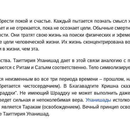
рести покой и счастье. Каждый пытается познать смысл 
т и не отрекается, пока не осознает цели. Обычные смерт
ости. Они тратят свою жизнь на поиски физических и эфе
е цели человеческой жизни. Их жизнь сконцентрирована во
 в жизни, чем эта.
тва. Таиттирия Упанишад дает в этой связи аналогию с п
ются с Ритам и Сатьям соответственно. Тело символизирует
ся неизменным во все три периода времени – прошлом, 
бретается чистосердечием). В Бхагавадгите Кришна ск
Шраддхи". Не имеющий Шраддху не может выполнить даж
ведет сильная и непоколебимая вера.
Упанишады
истолко
 является Таракам (освобождением). Вечный принцип осво
е Таиттирия Упанишад.