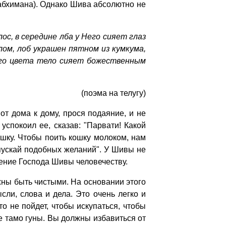
абхимана). Однако Шива абсолютно не
ос, в середине лба у Него сияет глаз
лом, лоб украшен пятном из кумкума,
ого цвета тело сияет божественным
(поэма на телугу)
т дома к дому, прося подаяние, и не
спокоил ее, сказав: "Парвати! Какой
шку. Чтобы поить кошку молоком, нам
опускай подобных желаний". У Шивы не
чение Господа Шивы человечеству.
жны быть чистыми. На основании этого
сли, слова и дела. Это очень легко и
о не пойдет, чтобы искупаться, чтобы
е тамо гуны. Вы должны избавиться от