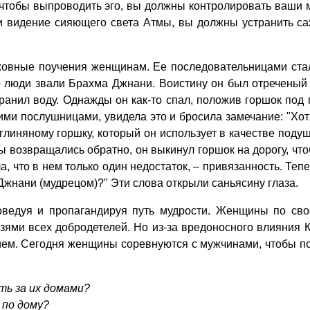
 чтобы выпроводить эго, вы должны контролировать ваши 
сти видение сияющего света Атмы, вы должны устранить с
уховные поучения женщинам. Ее последовательницами ста
го люди звали Брахма Джнани. Воистину он был отреченый
ранил воду. Однажды он как-то спал, положив горшок под г
воими послушницами, увидела это и бросила замечание: "Хо
у глиняному горшку, который он использует в качестве под
цы возвращались обратно, он выкинул горшок на дорогу, чт
а, что в нем только один недостаток, – привязанность. Тепе
Джнани (мудрецом)?" Эти слова открыли саньясину глаза.
поведуя и пропагандируя путь мудрости. Женщины по с
ями всех добродетелей. Но из-за вредоносного влияния 
ием. Сегодня женщины соревнуются с мужчинами, чтобы по
ь за их домами?
 по дому?