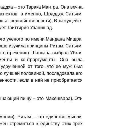
аддха – это Тарака Мантра. Она вечна
аспектов, а именно, Шраддху, Сатьям,
 опыт недвойственности). В кажущейся
ует Таиттирия Упанишад.
ого ученого по имени Мандана Мишра.
ошо изучила принципы Ритам, Сатьям,
сан отречения). Шанкара выбрал Убхая
менты и контраргументы. Она была
удрученной от того, что ее муж был
го лучшей половиной, последовала его
енности, если в ней не приобретается
кушающий пищу – это Махешвара). Эти
рмонии). Ритам – это единство мысли,
ен стремиться к единству этих трех