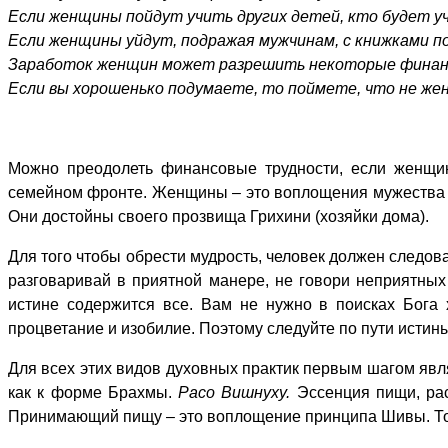
Если женщины пойдут учить других детей, кто будет у
Если женщины уйдут, подражая мужчинам, с книжками п
Заработок женщин может разрешить некоторые финанс
Если вы хорошенько подумаете, то поймете, что не женс
Можно преодолеть финансовые трудности, если женщин
семейном фронте. Женщины – это воплощения мужества и
Они достойны своего прозвища Грихини (хозяйки дома).
Для того чтобы обрести мудрость, человек должен следов
разговаривай в приятной манере, не говори неприятных
истине содержится все. Вам не нужно в поисках Бога 
процветание и изобилие. Поэтому следуйте по пути истины
Для всех этих видов духовных практик первым шагом явл
как к форме Брахмы.
Расо Вишнуху.
Эссенция пищи, ра
Принимающий пищу – это воплощение принципа Шивы. Тот