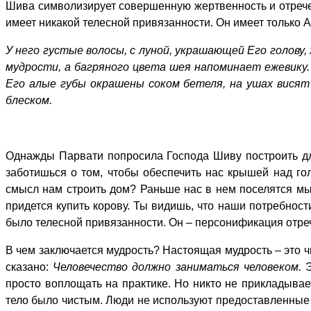
Шива символизирует совершенную жертвенность и отречен
имеет никакой телесной привязанности. Он имеет только А
У него густые волосы, с луной, украшающей Его голову,
мудрости, а багряного цвета шея напоминает ежевику.
Его алые губы окрашены соком бетеля, на ушах вися
блеском.
Однажды Парвати попросила Господа Шиву построить для 
заботишься о том, чтобы обеспечить нас крышей над гол
смысл нам строить дом? Раньше нас в нем поселятся мы
придется купить корову. Ты видишь, что наши потребност
было телесной привязанности. Он – персонификация отреч
В чем заключается мудрость? Настоящая мудрость – это ч
сказано:
Человечество должно заниматься человеком.
просто воплощать на практике. Но никто не прикладывает
тело было чистым. Люди не используют предоставленные 