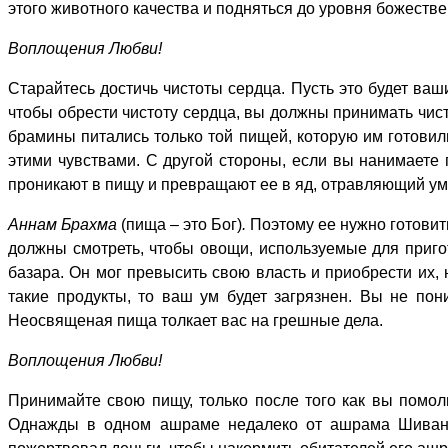
этого животного качества и подняться до уровня божестве
Воплощения Любви!
Старайтесь достичь чистоты сердца. Пусть это будет ва
чтобы обрести чистоту сердца, вы должны принимать чист
брамины питались только той пищей, которую им готовил
этими чувствами. С другой стороны, если вы нанимаете 
проникают в пищу и превращают ее в яд, отравляющий ум
Аннам Брахма
(пища – это Бог)
.
Поэтому ее нужно готовит
должны смотреть, чтобы овощи, используемые для приг
базара. Он мог превысить свою власть и приобрести их, 
такие продукты, то ваш ум будет загрязнен. Вы не пон
Неосвященая пища толкает вас на грешные дела.
Воплощения Любви!
Принимайте свою пищу, только после того как вы помоли
Однажды в одном ашраме недалеко от ашрама Шиванан