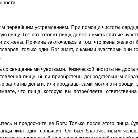
нности.
шим первейшим устремлением. При помощи чистоты сердца 
ую пищу. Тот, кто готовит пищу, должен иметь святые чувс
и их жены. Причина заключалась в том, что жены желают б
поваров, только один Бог знает, с какими чувствами они
.
ь со священными чувствами. Физической чистоты не достат
отовления пищи, были приобретены добродетельным образ
не заплатив деньги, или продавцы сами могли эти овощи г
имаете, что пища, которую вы потребляете, ответственна
тесь и предложите ее Богу. Только после этого пища буд
ды жил один саньясин. Он был благочестивым человек