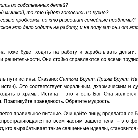
чить их собственных детей?
од мышкой, то кто будет готовить на кухне?
овые проблемы, но кто разрешит семейные проблемы?
кое это дело ходить на работу, и не получат они от это
а тоже будет ходить на работу и зарабатывать деньги,
 решительности. Они стойко справляются со всеми трудно
ать пути истины. Сказано:
Сатьям Бруят, Приям Бруят, Н
 истин). Это соответствует моральным, дхармическим и д
ходить в храмы. Истина – это и есть Бог. Она являетс
. Практикуйте праведность. Обретите мудрость.
яется правильное питание. Очищайте пищу, предлагая ее Б
спространяющаяся по всем частям вашего тела, – это фо
, кто вырабатывает такие священные идеалы, становится