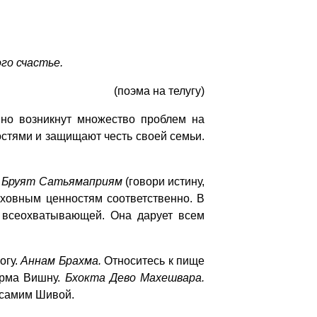
го счастье.
(поэма на телугу)
 но возникнут множество проблем на
стями и защищают честь своей семьи.
а Бруят Сатьямаприям
(говори истину,
уховным ценностям соответственно. В
я всеохватывающей. Она дарует всем
огу.
Аннам Брахма.
Относитесь к пище
рма Вишну.
Бхокта Дево Махешвара.
 самим Шивой.