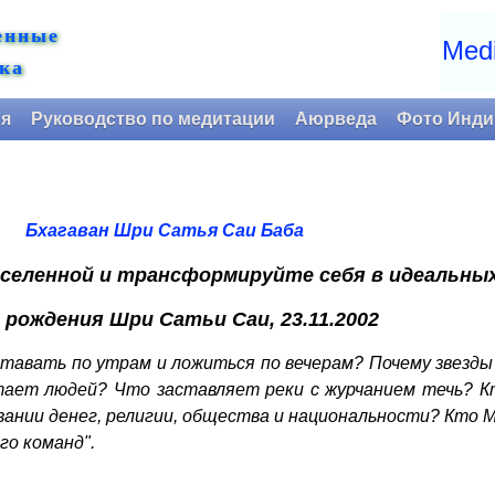
енные
Medi
ка
ия
Руководство по медитации
Аюрведа
Фото Инди
Бхагаван Шри Сатья Саи Баба
селенной и трансформируйте себя в идеальны
 рождения Шри Сатьи Саи, 23.11.2002
тавать по утрам и ложиться по вечерам? Почему звезды
тает людей? Что заставляет реки с журчанием течь? К
вании денег, религии, общества и национальности? Кто 
го команд".