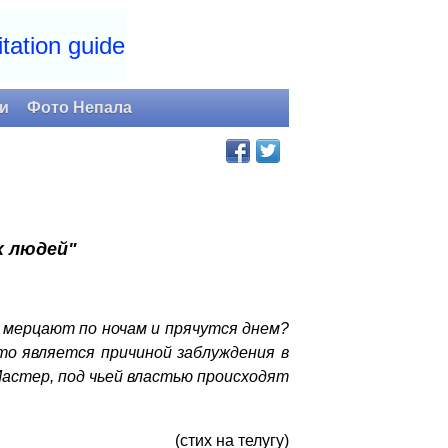
tation guide
и
Фото Непала
х людей"
 мерцают по ночам и прячутся днем?
то является причиной заблуждения в
Мастер, под чьей властью происходят
(стих на телугу)