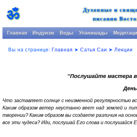
Духовные и свящ
ॐ
писания Восто
Главная
Индуизм
Веды
Упанишады
Медитац
Вы на странице:
Главная
➤
Сатья Саи
➤
Лекции
"Послушайте мастера в
День
Что заставляет солнце с неизменной регулярностью вс
Каким образом ветер неустанно веет над землей и пи
творении? Каким образом вы создаете различия на осно
все эти чудеса? Иди, послушай Его слова и послушайся Е