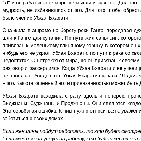
"Я" и вырабатываете мирские мысли и чувства. Для того
мудрость, не избавившись от эго. Для того чтобы обре
было учение Убхая Бхарати.
Она жила в ашраме на берегу реки Ганга, передавая д
шли к Ганге для купания. По пути жил саньясин, которо
привязан к маленькому глиняному горшку, в котором он х
нибудь его не украл. Убхая Бхарати, по пути к реке со с
недостаток. Он отрекся от мира, но он привязан к своем
разговор и рассердился. Когда Убхая Бхарати и ее учени
не привязан. Увидев это, Убхая Бхарати сказала: "Я думал
– эго. Как отягощенный эго и привязанностью может быть 
Убхая Бхарати исходила страну вдоль и поперек, про
Виджнаны, Суджнаны и Праджнаны. Они являются кладез
Это серьёзная ошибка. К ним нужно относиться с уважен
заботиться о своих домах.
Если женщины пойдут работать, то кто будет смотрет
Если муж и жена уйдут на работу, кто будет вести дела