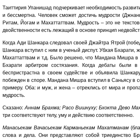
Таиттирия Упанишад подчеркивает необходимость развити
и бессмертна. Человек сможет достичь мудрости (Джнаны
Ритам, Йогам и Махаттаттвам. Мудрость – это не тексто
двойственности есть лежащий в основе принцип недвойст
Когда Ади Шанкара следовал своей Джайтра Ятрой (побе
Шанкара вступил с ним в ученый диспут. Убхая Бхарати,
Махаттаттвам и т.д. Было решено, что Мандана Мишра в 
Бхарати арбитром состязания. Когда дебаты были в
беспристрастна в своем судействе и объявила Шанкару
побежден в споре. Мандана Мишра вступил в Саньясу в со
примеру. Оба: и муж, и жена – отреклись от мира и проп
мудрость.
Сказано:
Аннам Брахма; Расо Вишнуху; Бхокта Дево М
три соответствуют телу, уму и действию соответственно.
Манасьекам Вачасьекам Карманьекам Махатманам
(бл
слова и дела. Они представляют собой триединство Б