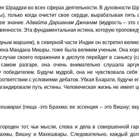
я Шраддхи во всех сферах деятельности. В духовности Шр
), только когда очистит свое сердце, вырабатывая пять 
вое знание.
Адвайта Даршанам Джнанам
(мудрость – это
венности. Эта фундаментальная истина, которую проповед
дным маршем), в северной части Индии он встретил велик
 жена Мандана Мишры, тоже была великим ученым. Она хор
случае своего поражения в диспуте перейдет в саньясу (
 самом разгаре, она очень внимательно слушала аргу
 победителем. Будучи мудрой, она не чувствовала себя 
ответствии с условиями дебатов. Убхая Бхарати, будучи е
агандировали путь истины. Человеческая жизнь не имеет ц
ахешварах
(пища -это Брахма; ее эссенция – это Вишну; в
агороден тот, чьи мысли, слова и дела в совершенной га
рахмы, Вишну и Махешвары. Следовательно, каждый долж