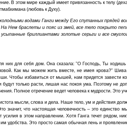
ие. В этом мире каждый имеет привязанность к телу (дех
тмабхимана (любовь к Духу).
 холодными водами Ганги между Его спутанных прядей вол
 На Нем браслеты и пояс из змей, все тело покрыто пеп
т усыпанные бриллиантами золотые серьги и все смугл
них для себя дом. Она сказала: "О Господь, Ты ходишь о
овой. Как мы можем жить вместе, не имея крова?" Шива у
ши. Чтобы избавиться от мышей, нам придется завести ко
и будут только расти, лишая нас покоя ума. Поэтому не д
ения. Полное отречение ведет человека к мудрости. Это у
истота мысли, слова и дела. Наше тело, ум и действия дол
Это значит, что настоящая человечность – это единство мы
 усилия в этом направлении. Хотя Ганга течет рядом, никт
им удобства. Это просто самая обычная лень и проявлени