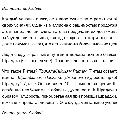
Воплощения Любви!
Каждый человек и каждое живое существо стремиться об
своих усилиях. Один из миллиона с решимостью продолжае
этом направлении, считая это за пределами их достижим
заблуждении, что пища, одежда и кров – это три основны
даже подумать о том, что есть какие-то более высокие цели
Люди следуют разными путями в поисках вечного блаженс
Шраддха (чистосердечие). Правое и левое крыло сравнива
Что такое Ритам?
Трикалабадхьям Ритам
(Ритам остает
важна.
Шраддхаван Лабхате Джнанам
(мудрость прио
Шраддху". Далее Он заявляет: "Я – само воплощение 
особенно необходима в области духовности. К Шраддхе 
образом. Мудрость, приобретаемая при помощи Шраддхи,
в жизни и пропагандировать. Это фундаментальное учени
Воплощения Любви!